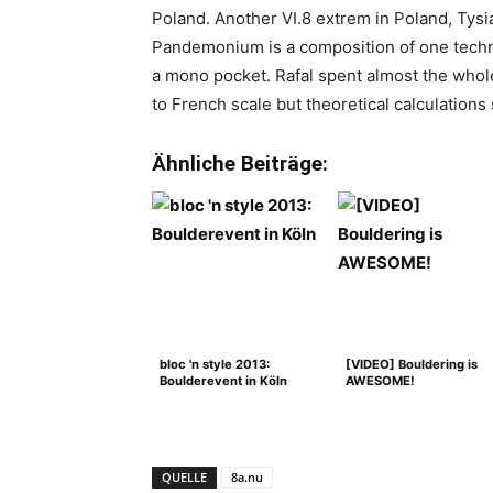
Poland. Another VI.8 extrem in Poland, Tys
Pandemonium is a composition of one techn
a mono pocket. Rafal spent almost the whole s
to French scale but theoretical calculations
Ähnliche Beiträge:
bloc 'n style 2013:
[VIDEO] Bouldering is
Boulderevent in Köln
AWESOME!
QUELLE
8a.nu