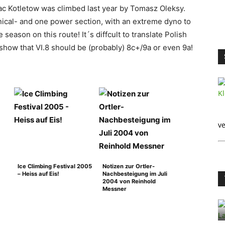
iac Kotletow was climbed last year by Tomasz Oleksy.
ical- and one power section, with an extreme dyno to
eason on this route! It´s diffcult to translate Polish
 show that VI.8 should be (probably) 8c+/9a or even 9a!
ve
Ice Climbing Festival 2005
Notizen zur Ortler-
– Heiss auf Eis!
Nachbesteigung im Juli
2004 von Reinhold
Messner