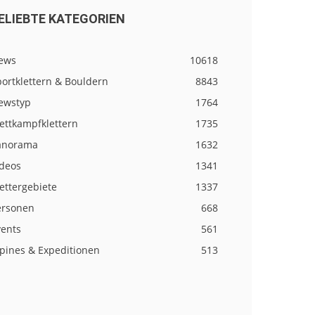
ELIEBTE KATEGORIEN
ews
10618
ortklettern & Bouldern
8843
ewstyp
1764
ettkampfklettern
1735
anorama
1632
ideos
1341
ettergebiete
1337
ersonen
668
vents
561
lpines & Expeditionen
513