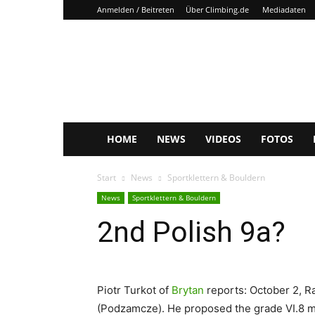
Anmelden / Beitreten
Über Climbing.de
Mediadaten
Climbing.de
HOME
NEWS
VIDEOS
FOTOS
Start
News
Sportklettern & Bouldern
News
Sportklettern & Bouldern
2nd Polish 9a?
Piotr Turkot of
Brytan
reports: October 2, 
(Podzamcze). He proposed the grade VI.8 m