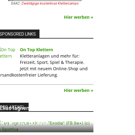
SAAC:
Zweitägige kostenlose Klettercamps
Hier werben »
SPONSORED LINKS
On Top Klettern
Kletteranlagen und mehr für:
Freizeit, Sport, Spiel & Therapie.
Jetzt mit neuem Online-Shop und
rsandkostenfreier Lieferung.
Hier werben »
TOP ARTIKEL
Elias Iagnemma klettert „Exodia“:
Ein Vorschlag für den weltweit
ersten 9A+ Boulder