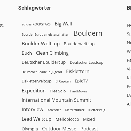
Schlagwörter
B
Big Wall
adidas ROCKSTARS
t.
N
Bouldern
Sp
Boulder Europameisterschaften
N
Boulder Weltcup
Boulderweltcup
W
Clean Climbing
Buch
r
P
Deutscher Bouldercup
Deutscher Leadcup
V
Eisklettern
Deutscher Leadcup Jugend
Kl
EpicTV
Eiskletterweltcup
El Capitan
P
Expedition
Free Solo
HardMoves
E
International Mountain Summit
A
Interview
Kalender
Klettersteig
Kletterführer
Lead Weltcup
Melloblocco
Mixed
Podcast
Outdoor Messe
Olympia