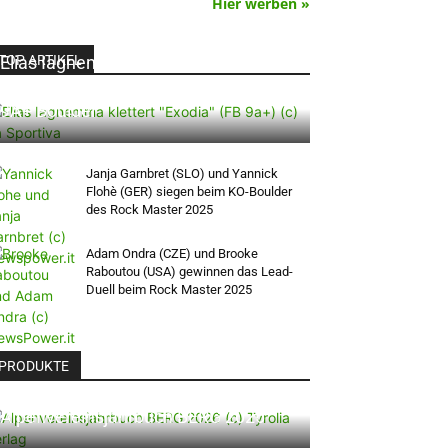
Hier werben »
TOP ARTIKEL
Elias Iagnemma klettert „Exodia“: Ein
Vorschlag für den weltweit ersten
9A+ Boulder
Janja Garnbret (SLO) und Yannick
Flohè (GER) siegen beim KO-Boulder
des Rock Master 2025
Adam Ondra (CZE) und Brooke
Raboutou (USA) gewinnen das Lead-
Duell beim Rock Master 2025
PRODUKTE
Alpenvereinsjahrbuch BERG 2026