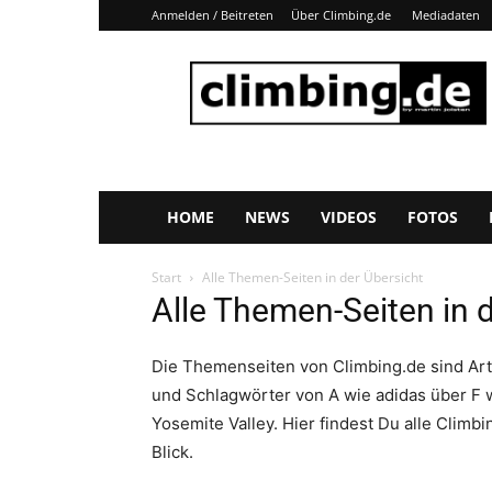
Anmelden / Beitreten
Über Climbing.de
Mediadaten
Climbing.de
HOME
NEWS
VIDEOS
FOTOS
Start
Alle Themen-Seiten in der Übersicht
Alle Themen-Seiten in 
Die Themenseiten von Climbing.de sind Art
und Schlagwörter von A wie adidas über F w
Yosemite Valley. Hier findest Du alle Climb
Blick.