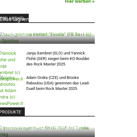
Hier werben »
TOP ARTIKEL
Elias Iagnemma klettert „Exodia“: Ein
Vorschlag für den weltweit ersten
9A+ Boulder
Janja Garnbret (SLO) und Yannick
Flohè (GER) siegen beim KO-Boulder
des Rock Master 2025
Adam Ondra (CZE) und Brooke
Raboutou (USA) gewinnen das Lead-
Duell beim Rock Master 2025
PRODUKTE
Alpenvereinsjahrbuch BERG 2026