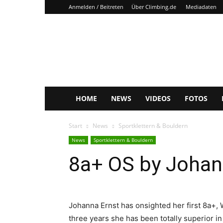
Anmelden / Beitreten
Über Climbing.de
Mediadaten
Climbing.de
HOME
NEWS
VIDEOS
FOTOS
Start
News
Sportklettern & Bouldern
News
Sportklettern & Bouldern
8a+ OS by Johan
Johanna Ernst has onsighted her first 8a+, 
three years she has been totally superior in