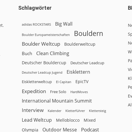
Schlagwörter
B
Big Wall
adidas ROCKSTARS
t.
N
Bouldern
Sp
Boulder Europameisterschaften
N
Boulder Weltcup
Boulderweltcup
W
Clean Climbing
Buch
r
P
Deutscher Bouldercup
Deutscher Leadcup
V
Eisklettern
Deutscher Leadcup Jugend
Kl
EpicTV
Eiskletterweltcup
El Capitan
P
Expedition
Free Solo
HardMoves
E
International Mountain Summit
A
Interview
Kalender
Klettersteig
Kletterführer
Lead Weltcup
Melloblocco
Mixed
Podcast
Outdoor Messe
Olympia