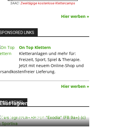
SAAC:
Zweitägige kostenlose Klettercamps
Hier werben »
SPONSORED LINKS
On Top Klettern
Kletteranlagen und mehr für:
Freizeit, Sport, Spiel & Therapie.
Jetzt mit neuem Online-Shop und
rsandkostenfreier Lieferung.
Hier werben »
TOP ARTIKEL
Elias Iagnemma klettert „Exodia“:
Ein Vorschlag für den weltweit
ersten 9A+ Boulder