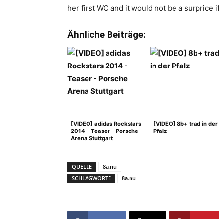
her first WC and it would not be a surprice i
Ähnliche Beiträge:
[VIDEO] adidas Rockstars
[VIDEO] 8b+ trad in der
2014 – Teaser – Porsche
Pfalz
Arena Stuttgart
QUELLE
8a.nu
SCHLAGWORTE
8a.nu