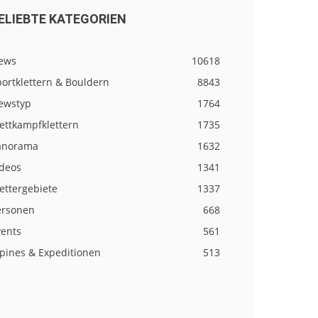
ELIEBTE KATEGORIEN
ews
10618
ortklettern & Bouldern
8843
ewstyp
1764
ettkampfklettern
1735
anorama
1632
ideos
1341
ettergebiete
1337
ersonen
668
vents
561
lpines & Expeditionen
513