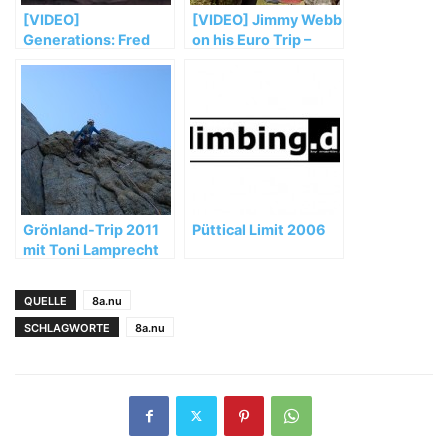
[VIDEO]
[VIDEO] Jimmy Webb
Generations: Fred
on his Euro Trip –
Nicole, Paul
Part III
Robinson & Jimmy
Webb
Grönland-Trip 2011
Püttical Limit 2006
mit Toni Lamprecht
QUELLE
8a.nu
SCHLAGWORTE
8a.nu