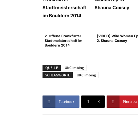
2. Offene Frankfurter
[VIDEO] Wild Women Ep
Stadtmeisterschaft im
2: Shauna Coxsey
Bouldern 2014
QUELLE
UKClimbing
SCHLAGWORTE
UKClimbing
Facebook
X
Pinterest