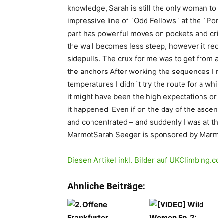
knowledge, Sarah is still the only woman to
impressive line of ´Odd Fellows´ at the ´Po
part has powerful moves on pockets and cri
the wall becomes less steep, however it req
sidepulls. The crux for me was to get from 
the anchors.After working the sequences I 
temperatures I didn´t try the route for a wh
it might have been the high expectations or 
it happened: Even if on the day of the ascen
and concentrated – and suddenly I was at t
MarmotSarah Seeger is sponsored by Marmo
Diesen Artikel inkl. Bilder auf UKClimbing
Ähnliche Beiträge: