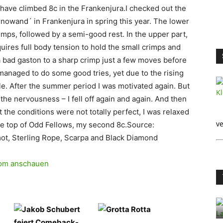
 have climbed 8c in the Frankenjura.I checked out the
rnowand´ in Frankenjura in spring this year. The lower
mps, followed by a semi-good rest. In the upper part,
uires full body tension to hold the small crimps and
a bad gaston to a sharp crimp just a few moves before
managed to do some good tries, yet due to the rising
ile. After the summer period I was motivated again. But
the nervousness – I fell off again and again. And then
t the conditions were not totally perfect, I was relaxed
ve
he top of Odd Fellows, my second 8c.Source:
t, Sterling Rope, Scarpa and Black Diamond
.com anschauen