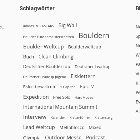
Schlagwörter
B
Big Wall
adidas ROCKSTARS
t.
N
Bouldern
Sp
Boulder Europameisterschaften
N
Boulder Weltcup
Boulderweltcup
W
Clean Climbing
Buch
r
P
Deutscher Bouldercup
Deutscher Leadcup
V
Eisklettern
Deutscher Leadcup Jugend
Kl
EpicTV
Eiskletterweltcup
El Capitan
P
Expedition
Free Solo
HardMoves
E
International Mountain Summit
A
Interview
Kalender
Klettersteig
Kletterführer
Lead Weltcup
Melloblocco
Mixed
Podcast
Outdoor Messe
Olympia