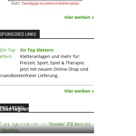
SAAC:
Zweitägige kostenlose Klettercamps
Hier werben »
SPONSORED LINKS
On Top Klettern
Kletteranlagen und mehr für:
Freizeit, Sport, Spiel & Therapie.
Jetzt mit neuem Online-Shop und
rsandkostenfreier Lieferung.
Hier werben »
TOP ARTIKEL
Elias Iagnemma klettert „Exodia“:
Ein Vorschlag für den weltweit
ersten 9A+ Boulder