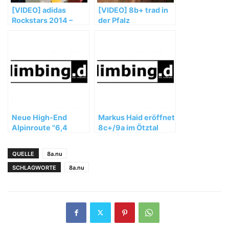
[VIDEO] adidas
[VIDEO] 8b+ trad in
Rockstars 2014 –
der Pfalz
Teaser – Porsche
Arena Stuttgart
Neue High-End
Markus Haid eröffnet
Alpinroute "6,4
8c+/9a im Ötztal
Sekunden" (8b+) in
der Schweiz
QUELLE
8a.nu
SCHLAGWORTE
8a.nu