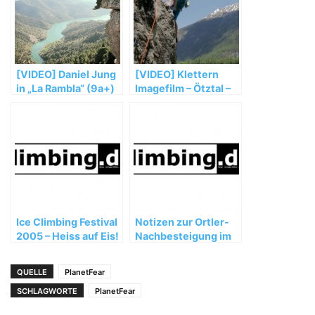
[VIDEO] Daniel Jung
[VIDEO] Klettern
in „La Rambla“ (9a+)
Imagefilm – Ötztal –
Tirol – Österreich
Ice Climbing Festival
Notizen zur Ortler-
2005 – Heiss auf Eis!
Nachbesteigung im
Juli 2004 von
Reinhold Messner
QUELLE
PlanetFear
SCHLAGWORTE
PlanetFear