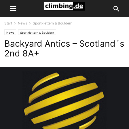
Start
News
Sportklettern & Bouldern
News
Sportklettern & Bouldern
Backyard Antics – Scotland´s
2nd 8A+