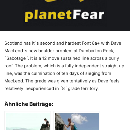
Scotland has it´s second and hardest Font 8a+ with Dave
MacLeod´s new boulder problem at Dumbarton Rock,
´Sabotage´. It is a 12 move sustained line across a burly
roof. The problem, which is a fully independent straight up
line, was the culmination of ten days of sieging from
MacLeod. The grade was given tentatively as Dave feels
relatively inexperienced in ´8´ grade territory.
Ähnliche Beiträge: