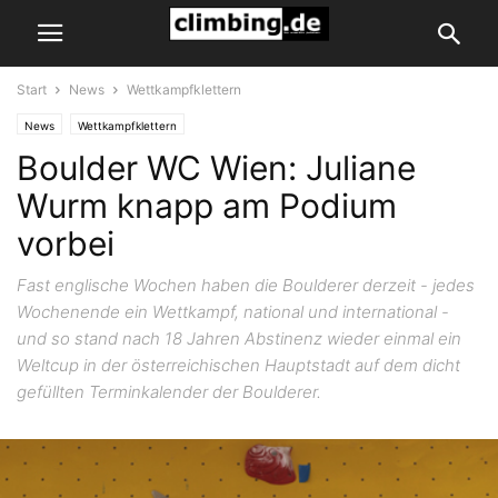
Start
News
Wettkampfklettern
News
Wettkampfklettern
Boulder WC Wien: Juliane
Wurm knapp am Podium
vorbei
Fast englische Wochen haben die Boulderer derzeit - jedes
Wochenende ein Wettkampf, national und international -
und so stand nach 18 Jahren Abstinenz wieder einmal ein
Weltcup in der österreichischen Hauptstadt auf dem dicht
gefüllten Terminkalender der Boulderer.