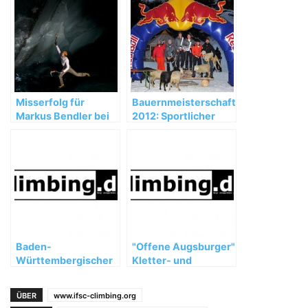
Misserfolg für
Bauernmeisterschaft
Markus Bendler bei
2012: Sportlicher
UIAA
Riesenerfolg rückt in
Eiskletterweltcup
den Hintergrund
2012 in Korea
Baden-
"Offene Augsburger"
Württembergischer
Kletter- und
Jugendcup in
Bouldermeisterschaften
Tübingen
ÜBER
www.ifsc-climbing.org