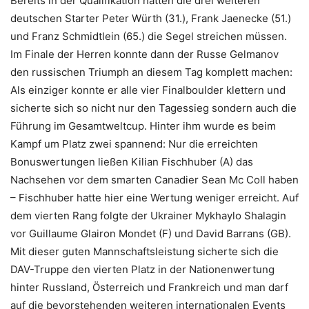
Bereits in der Qualifikation hatten die drei weiteren
deutschen Starter Peter Würth (31.), Frank Jaenecke (51.)
und Franz Schmidtlein (65.) die Segel streichen müssen.
Im Finale der Herren konnte dann der Russe Gelmanov
den russischen Triumph an diesem Tag komplett machen:
Als einziger konnte er alle vier Finalboulder klettern und
sicherte sich so nicht nur den Tagessieg sondern auch die
Führung im Gesamtweltcup. Hinter ihm wurde es beim
Kampf um Platz zwei spannend: Nur die erreichten
Bonuswertungen ließen Kilian Fischhuber (A) das
Nachsehen vor dem smarten Canadier Sean Mc Coll haben
– Fischhuber hatte hier eine Wertung weniger erreicht. Auf
dem vierten Rang folgte der Ukrainer Mykhaylo Shalagin
vor Guillaume Glairon Mondet (F) und David Barrans (GB).
Mit dieser guten Mannschaftsleistung sicherte sich die
DAV-Truppe den vierten Platz in der Nationenwertung
hinter Russland, Österreich und Frankreich und man darf
auf die bevorstehenden weiteren internationalen Events