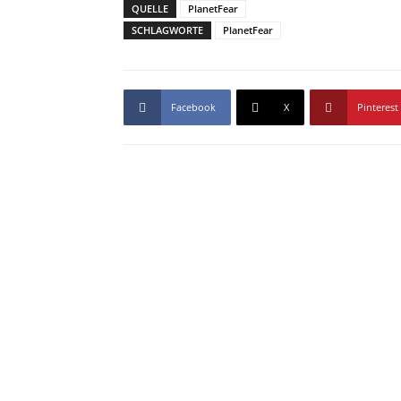
QUELLE
PlanetFear
SCHLAGWORTE
PlanetFear
Facebook
X
Pinterest