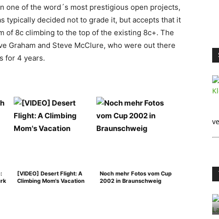
on one of the word´s most prestigious open projects,
typically decided not to grade it, but accepts that it
 of 8c climbing to the top of the existing 8c+. The
ve Graham and Steve McClure, who were out there
s for 4 years.
ve
:
[VIDEO] Desert Flight: A
Noch mehr Fotos vom Cup
urk
Climbing Mom's Vacation
2002 in Braunschweig