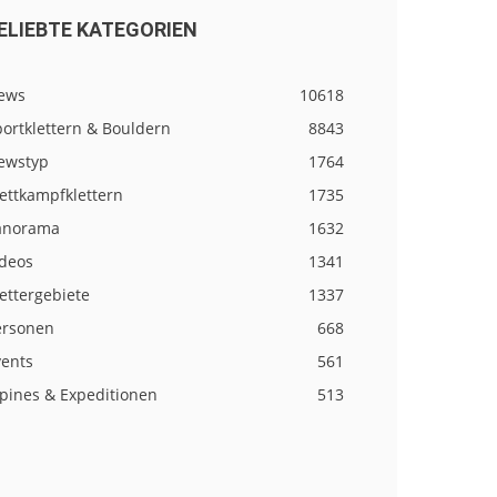
ELIEBTE KATEGORIEN
ews
10618
ortklettern & Bouldern
8843
ewstyp
1764
ettkampfklettern
1735
anorama
1632
ideos
1341
ettergebiete
1337
ersonen
668
vents
561
lpines & Expeditionen
513