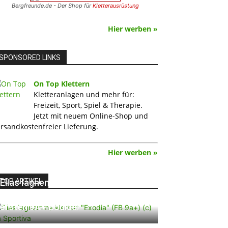
Bergfreunde.de - Der Shop für
Kletterausrüstung
Hier werben »
SPONSORED LINKS
On Top Klettern
Kletteranlagen und mehr für:
Freizeit, Sport, Spiel & Therapie.
Jetzt mit neuem Online-Shop und
rsandkostenfreier Lieferung.
Hier werben »
TOP ARTIKEL
Elias Iagnemma klettert „Exodia“:
Ein Vorschlag für den weltweit
ersten 9A+ Boulder