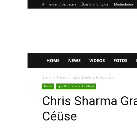
Anmelden / Beitreten
Über Climbing.de
Mediadaten
Climbing.de
HOME
NEWS
VIDEOS
FOTOS
Start
News
Sportklettern & Bouldern
News
Sportklettern & Bouldern
Chris Sharma Gr
Céüse