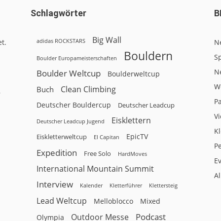
Schlagwörter
B
Big Wall
adidas ROCKSTARS
t.
N
Bouldern
Sp
Boulder Europameisterschaften
N
Boulder Weltcup
Boulderweltcup
W
Clean Climbing
Buch
r
P
Deutscher Bouldercup
Deutscher Leadcup
V
Eisklettern
Deutscher Leadcup Jugend
Kl
EpicTV
Eiskletterweltcup
El Capitan
P
Expedition
Free Solo
HardMoves
E
International Mountain Summit
A
Interview
Kalender
Klettersteig
Kletterführer
Lead Weltcup
Melloblocco
Mixed
Podcast
Outdoor Messe
Olympia