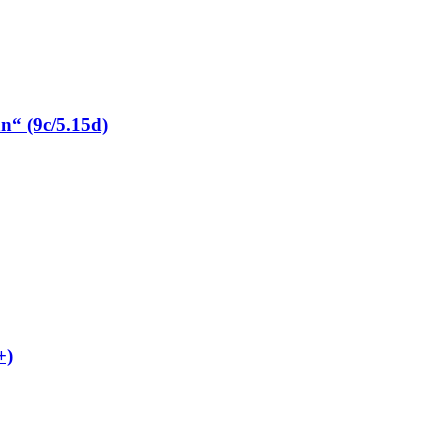
“ (9c/5.15d)
+)