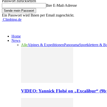
Passwort zurücksetzen
Ihre E-Mail-Adresse
Ein Passwort wird Ihnen per Email zugeschickt.
Climbing.de
Home
News
Alle
Alpines & Expeditionen
Panorama
Sportklettern & B
VIDEO: Yannick Flohé on „Excalibur“ (9b