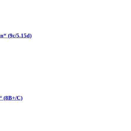
“ (9c/5.15d)
“ (8B+/C)