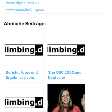
www.digitalrock.de
www.uiaaclimbing.com
Ähnliche Beiträge:
Bericht, Fotos und
3ter DSC 2003 und
Ergebnisse vom
Deutsche
RedChili Bouldercup
Meisterschaft Speed
Berlin
in Köln-Wesseling