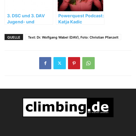
3. DSC und 3. DAV
Powerquest Podcast:
Jugend- und
Katja Kadic
Juniorencup 2003 in
Köln-Wesseling
QUELLE
Text: Dr. Wolfgang Wabel (DAV), Foto: Christian Pfanzelt