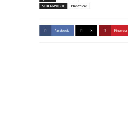
SCHLAGWORTE
PlanetFear
Facebook
X
Pinterest