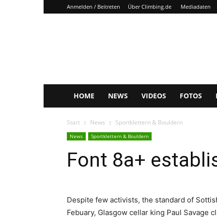
Anmelden / Beitreten
Über Climbing.de
Mediadaten
Climbing.de
HOME
NEWS
VIDEOS
FOTOS
Start
News
Sportklettern & Bouldern
News
Sportklettern & Bouldern
Font 8a+ establi
Despite few activists, the standard of Sottis
Febuary, Glasgow cellar king Paul Savage cl