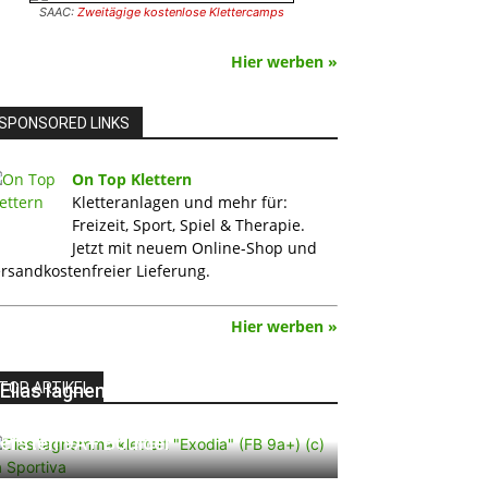
SAAC:
Zweitägige kostenlose Klettercamps
Hier werben »
SPONSORED LINKS
On Top Klettern
Kletteranlagen und mehr für:
Freizeit, Sport, Spiel & Therapie.
Jetzt mit neuem Online-Shop und
rsandkostenfreier Lieferung.
Hier werben »
TOP ARTIKEL
Elias Iagnemma klettert „Exodia“:
Ein Vorschlag für den weltweit
ersten 9A+ Boulder