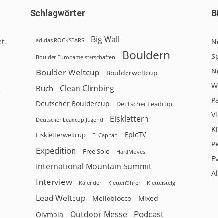
Schlagwörter
B
Big Wall
adidas ROCKSTARS
t.
N
Bouldern
Sp
Boulder Europameisterschaften
N
Boulder Weltcup
Boulderweltcup
W
Clean Climbing
Buch
r
P
Deutscher Bouldercup
Deutscher Leadcup
V
Eisklettern
Deutscher Leadcup Jugend
Kl
EpicTV
Eiskletterweltcup
El Capitan
P
Expedition
Free Solo
HardMoves
E
International Mountain Summit
A
Interview
Kalender
Klettersteig
Kletterführer
Lead Weltcup
Melloblocco
Mixed
Podcast
Outdoor Messe
Olympia