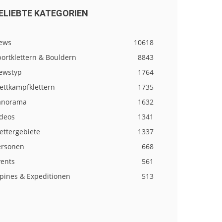
ELIEBTE KATEGORIEN
ews
10618
ortklettern & Bouldern
8843
ewstyp
1764
ettkampfklettern
1735
anorama
1632
ideos
1341
ettergebiete
1337
ersonen
668
vents
561
lpines & Expeditionen
513