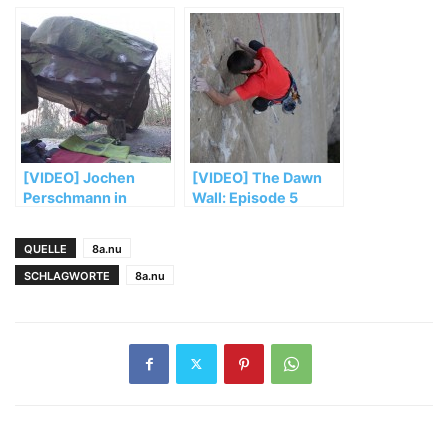
„El Sendero
Luminoso“
[VIDEO] Jochen
[VIDEO] The Dawn
Perschmann in
Wall: Episode 5
„Mensch und
Maschine“ (FB 8b+)
QUELLE
8a.nu
SCHLAGWORTE
8a.nu