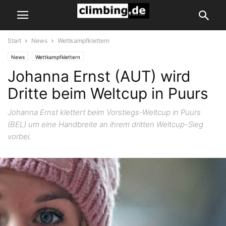
Start
News
Wettkampfklettern
News
Wettkampfklettern
Johanna Ernst (AUT) wird
Dritte beim Weltcup in Puurs
Johanna Ernst klettert beim Vorstiegs-Weltcup in Puurs
(BEL) um eine Handbreite an ihrem dritten Weltcup-Sieg
vorbei.