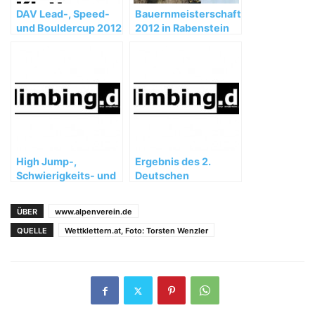
DAV Lead-, Speed-
Bauernmeisterschaft
und Bouldercup 2012
2012 in Rabenstein
in Hamburg entfallen
High Jump-,
Ergebnis des 2.
Schwierigkeits- und
Deutschen
Speed Wettkämpfe
Sportklettercups
auf der Outdoor
2006 in Ingolstadt
ÜBER
www.alpenverein.de
2006
QUELLE
Wettklettern.at, Foto: Torsten Wenzler