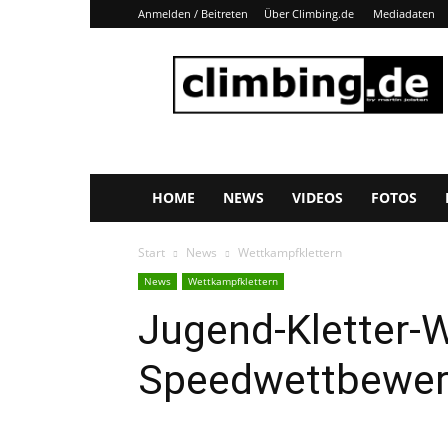
Anmelden / Beitreten
Über Climbing.de
Mediadaten
Climbing.de
HOME
NEWS
VIDEOS
FOTOS
Start
News
Wettkampfklettern
News
Wettkampfklettern
Jugend-Kletter-W
Speedwettbewe