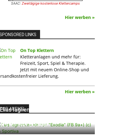
SAAC:
Zweitägige kostenlose Klettercamps
Hier werben »
SPONSORED LINKS
On Top Klettern
Kletteranlagen und mehr für:
Freizeit, Sport, Spiel & Therapie.
Jetzt mit neuem Online-Shop und
rsandkostenfreier Lieferung.
Hier werben »
TOP ARTIKEL
Elias Iagnemma klettert „Exodia“:
Ein Vorschlag für den weltweit
ersten 9A+ Boulder