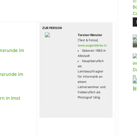
ZUR PERSON
Torsten Wenzler
[Text & Fotos]
www.augenblicke.tv
onsrunde im
Geboren 1963 in
Albstadt
Hauptberuflich
als
Lehrbeauftragter
onsrunde im
für Informatik an
einem
Lehrerseminar und
freiberuflich als
rn in Imst
Photograf tätig