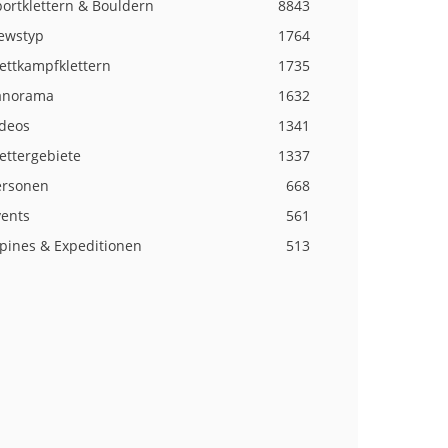
ortklettern & Bouldern
8843
ewstyp
1764
ettkampfklettern
1735
anorama
1632
ideos
1341
ettergebiete
1337
ersonen
668
vents
561
lpines & Expeditionen
513