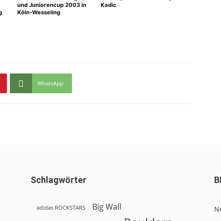
und Juniorencup 2003 in
Kadic
g
Köln-Wesseling
WhatsApp
Schlagwörter
B
Big Wall
adidas ROCKSTARS
N