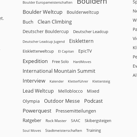
Bouldern
Sp
Boulder Europameisterschaften
N
Boulder Weltcup
Boulderweltcup
t.
W
Clean Climbing
Buch
P
Deutscher Bouldercup
Deutscher Leadcup
V
Eisklettern
Deutscher Leadcup Jugend
Kl
r
EpicTV
Eiskletterweltcup
El Capitan
P
Expedition
Free Solo
HardMoves
E
International Mountain Summit
A
Interview
Kalender
Klettersteig
Kletterführer
Lead Weltcup
Melloblocco
Mixed
Podcast
Outdoor Messe
Olympia
Powerquest
Pressemitteilungen
Ratgeber
Skibergsteigen
Rock Master
SAAC
Training
Stadtmeisterschaften
Soul Moves