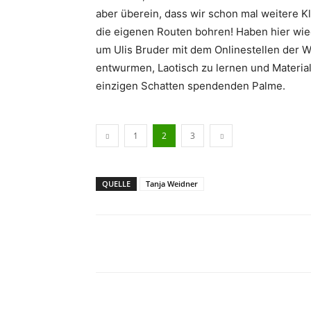
aber überein, dass wir schon mal weitere K
die eigenen Routen bohren! Haben hier wied
um Ulis Bruder mit dem Onlinestellen der W
entwurmen, Laotisch zu lernen und Material
einzigen Schatten spendenden Palme.
1
2
3
QUELLE
Tanja Weidner
Facebook
X
Pinterest