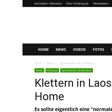
Anmelden / Beitreten
Über Climbing.de
Mediadaten
Climbing.de
HOME
NEWS
VIDEOS
FOTOS
Start
News
Sportklettern & Bouldern
News
Newstyp
Sportklettern & Bouldern
Klettern in Lao
Home
Es sollte eigentlich eine "norma