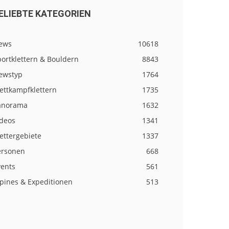
ELIEBTE KATEGORIEN
ews
10618
ortklettern & Bouldern
8843
ewstyp
1764
ettkampfklettern
1735
anorama
1632
ideos
1341
ettergebiete
1337
ersonen
668
vents
561
lpines & Expeditionen
513