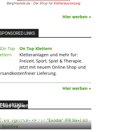
Bergfreunde.de - Der Shop für
Kletterausrüstung
Hier werben »
SPONSORED LINKS
On Top Klettern
Kletteranlagen und mehr für:
Freizeit, Sport, Spiel & Therapie.
Jetzt mit neuem Online-Shop und
rsandkostenfreier Lieferung.
Hier werben »
TOP ARTIKEL
Elias Iagnemma klettert „Exodia“:
Ein Vorschlag für den weltweit
ersten 9A+ Boulder