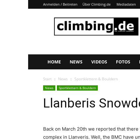
Anmelden / Beitreten
Über Climbing.de
Mediadaten
Climbing.de
HOME
NEWS
VIDEOS
FOTOS
Start
News
Sportklettern & Bouldern
News
Sportklettern & Bouldern
Llanberis Snow
Back on March 20th we reported that there 
complex in Llanveris. Well, the BMC have u