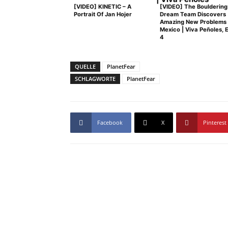
[VIDEO] KINETIC – A
[VIDEO] The Bouldering
Portrait Of Jan Hojer
Dream Team Discovers
Amazing New Problems 
Mexico | Viva Peñoles, E
4
QUELLE
PlanetFear
SCHLAGWORTE
PlanetFear
Facebook
X
Pinterest