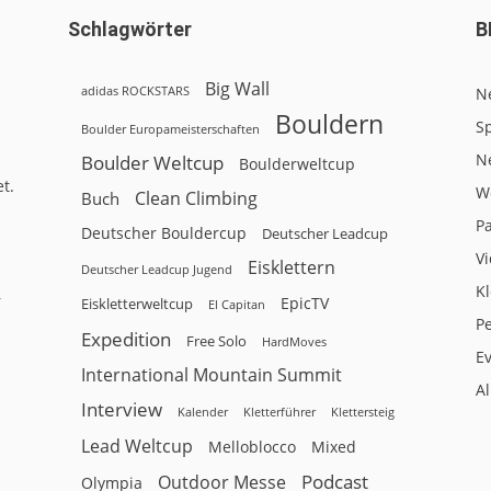
Schlagwörter
B
Big Wall
adidas ROCKSTARS
N
Bouldern
Sp
Boulder Europameisterschaften
N
Boulder Weltcup
Boulderweltcup
t.
W
Clean Climbing
Buch
P
Deutscher Bouldercup
Deutscher Leadcup
V
Eisklettern
Deutscher Leadcup Jugend
Kl
r
EpicTV
Eiskletterweltcup
El Capitan
P
Expedition
Free Solo
HardMoves
E
International Mountain Summit
A
Interview
Kalender
Klettersteig
Kletterführer
Lead Weltcup
Melloblocco
Mixed
Podcast
Outdoor Messe
Olympia