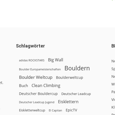
Schlagwörter
B
Big Wall
adidas ROCKSTARS
N
Bouldern
Sp
Boulder Europameisterschaften
N
Boulder Weltcup
Boulderweltcup
t.
W
Clean Climbing
Buch
P
Deutscher Bouldercup
Deutscher Leadcup
V
Eisklettern
Deutscher Leadcup Jugend
Kl
r
EpicTV
Eiskletterweltcup
El Capitan
P