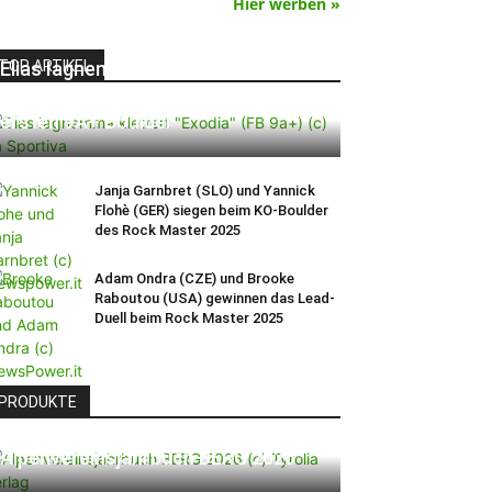
Hier werben »
TOP ARTIKEL
Elias Iagnemma klettert „Exodia“:
Ein Vorschlag für den weltweit
ersten 9A+ Boulder
Janja Garnbret (SLO) und Yannick
Flohè (GER) siegen beim KO-Boulder
des Rock Master 2025
Adam Ondra (CZE) und Brooke
Raboutou (USA) gewinnen das Lead-
Duell beim Rock Master 2025
PRODUKTE
Alpenvereinsjahrbuch BERG 2026