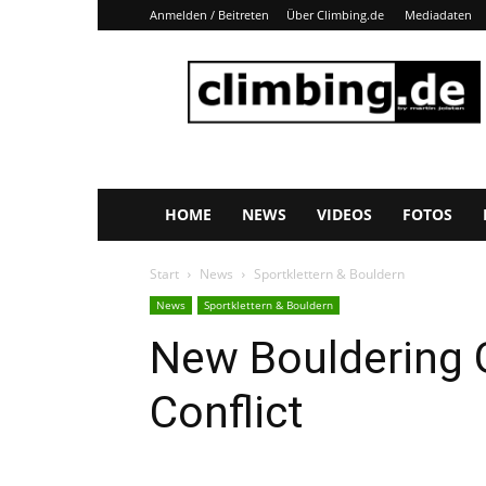
Anmelden / Beitreten
Über Climbing.de
Mediadaten
Climbing.de
HOME
NEWS
VIDEOS
FOTOS
Start
News
Sportklettern & Bouldern
News
Sportklettern & Bouldern
New Bouldering 
Conflict