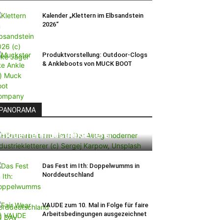
Kalender „Klettern im Elbsandstein
2026“
Produktvorstellung: Outdoor-Clogs
& Ankleboots von MUCK BOOT
PANORAMA
Höhenarbeit am Limit: Der Alltag
moderner Industriekletterer
Das Fest im Ith: Doppelwumms in
Norddeutschland
VAUDE zum 10. Mal in Folge für faire
Arbeitsbedingungen ausgezeichnet