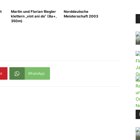
t
Martin und Florian Riegler
Norddeutsche
klettern „vint ani do“ (8a+,
Meisterschaft 2003
350m)
st
WhatsApp