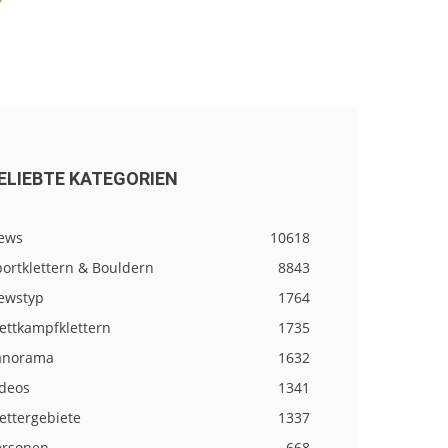
ELIEBTE KATEGORIEN
ews
10618
ortklettern & Bouldern
8843
ewstyp
1764
ettkampfklettern
1735
anorama
1632
ideos
1341
ettergebiete
1337
ersonen
668