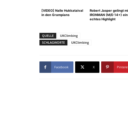
[VIDEO] Nalle Hukkataival
Robert Jasper gelingt mi
in den Grampians
IRONMAN (M/D 14+) ein
echtes Highlight
QUELLE
UKClimbing
SCHLAGWORTE
UKClimbing
Facebook
X
Pintere