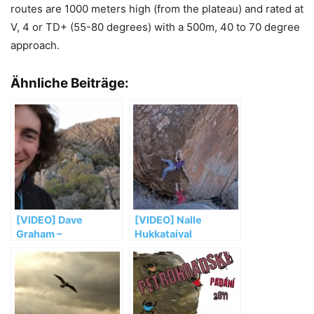
routes are 1000 meters high (from the plateau) and rated at
V, 4 or TD+ (55-80 degrees) with a 500m, 40 to 70 degree
approach.
Ähnliche Beiträge:
[VIDEO] Dave
[VIDEO] Nalle
Graham –
Hukkataival
Adventures in Oz
bouldering in
Penoles, Mexico