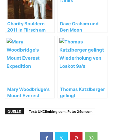
Charity Bouldern
Dave Graham und
2011 in Flirsch am
Ben Moon
Arlberg
erfolgreich in Hueco
Tanks, Texas
Mary Woodbridge's
Thomas Katzlberger
Mount Everest
gelingt
Expedition
Wiederholung von
Loskot 9a's
QUELLE
Text: UKClimbing.com, Foto: 24ur.com