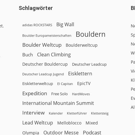
Schlagwörter
B
Big Wall
adidas ROCKSTARS
t.
N
Bouldern
Sp
Boulder Europameisterschaften
N
Boulder Weltcup
Boulderweltcup
W
Clean Climbing
Buch
r
P
Deutscher Bouldercup
Deutscher Leadcup
V
Eisklettern
Deutscher Leadcup Jugend
Kl
EpicTV
Eiskletterweltcup
El Capitan
P
Expedition
Free Solo
HardMoves
E
International Mountain Summit
A
Interview
Kalender
Klettersteig
Kletterführer
Lead Weltcup
Melloblocco
Mixed
Podcast
Outdoor Messe
Olympia