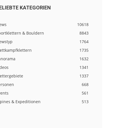
ELIEBTE KATEGORIEN
ews
10618
ortklettern & Bouldern
8843
ewstyp
1764
ettkampfklettern
1735
anorama
1632
ideos
1341
ettergebiete
1337
ersonen
668
vents
561
lpines & Expeditionen
513