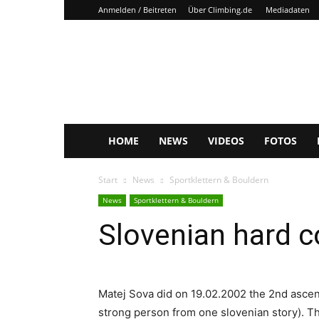
Anmelden / Beitreten
Über Climbing.de
Mediadaten
Climbing.de
HOME
NEWS
VIDEOS
FOTOS
Start
News
Sportklettern & Bouldern
News
Sportklettern & Bouldern
Slovenian hard c
Matej Sova did on 19.02.2002 the 2nd ascen
strong person from one slovenian story). Th