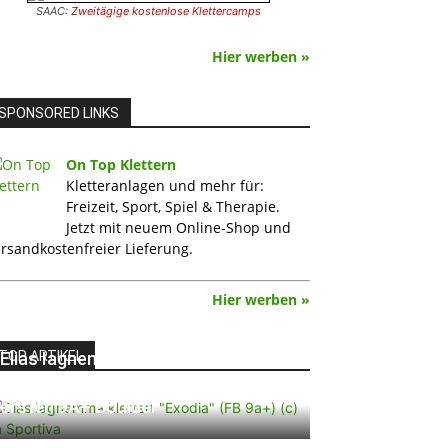
SAAC:
Zweitägige kostenlose Klettercamps
Hier werben »
SPONSORED LINKS
On Top Klettern
Kletteranlagen und mehr für:
Freizeit, Sport, Spiel & Therapie.
Jetzt mit neuem Online-Shop und
rsandkostenfreier Lieferung.
Hier werben »
TOP ARTIKEL
Elias Iagnemma klettert „Exodia“:
Ein Vorschlag für den weltweit
ersten 9A+ Boulder