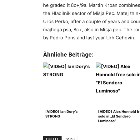
he graded it 8c+/9a. Martin Krpan combines 
the Hladilnik sector of Misja Pec. Matej thin
Uros Perko, after a couple of years and coun
majhega psa, 8c+, also in Misja pec. The ro
by Pedro Pons and last year Urh Cehovin.
Ähnliche Beiträge:
[VIDEO] Ian Dory's
[VIDEO] Alex Honnold f
STRONG
solo in „El Sendero
Luminoso“
QUELLE
8a.nu