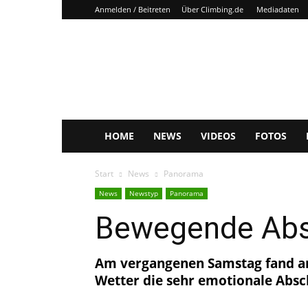
Anmelden / Beitreten
Über Climbing.de
Mediadaten
Climbing.de
HOME
NEWS
VIDEOS
FOTOS
Start
News
Panorama
News
Newstyp
Panorama
Bewegende Absc
Am vergangenen Samstag fand an 
Wetter die sehr emotionale Absch