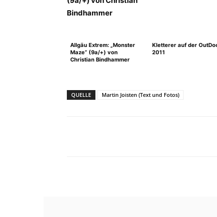
Allgäu Extrem: „Monster
Kletterer auf der OutDo
Maze“ (9a/+) von
2011
Christian Bindhammer
QUELLE
Martin Joisten (Text und Fotos)
Facebook
X
Pinterest