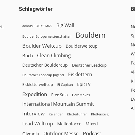
Schlagwörter
B
Big Wall
adidas ROCKSTARS
t.
N
Bouldern
Sp
Boulder Europameisterschaften
N
Boulder Weltcup
Boulderweltcup
W
Clean Climbing
Buch
r
P
Deutscher Bouldercup
Deutscher Leadcup
V
Eisklettern
Deutscher Leadcup Jugend
Kl
EpicTV
Eiskletterweltcup
El Capitan
P
Expedition
Free Solo
HardMoves
E
International Mountain Summit
A
Interview
Kalender
Klettersteig
Kletterführer
Lead Weltcup
Melloblocco
Mixed
Podcast
Outdoor Messe
Olympia