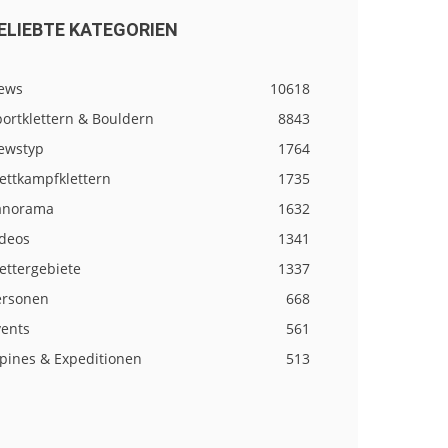
ELIEBTE KATEGORIEN
ews
10618
ortklettern & Bouldern
8843
ewstyp
1764
ettkampfklettern
1735
anorama
1632
ideos
1341
ettergebiete
1337
ersonen
668
vents
561
lpines & Expeditionen
513