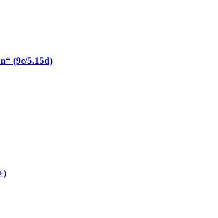
“ (9c/5.15d)
+)