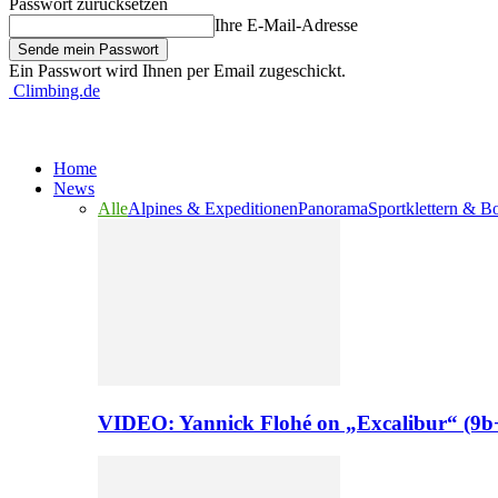
Passwort zurücksetzen
Ihre E-Mail-Adresse
Ein Passwort wird Ihnen per Email zugeschickt.
Climbing.de
Home
News
Alle
Alpines & Expeditionen
Panorama
Sportklettern & B
VIDEO: Yannick Flohé on „Excalibur“ (9b