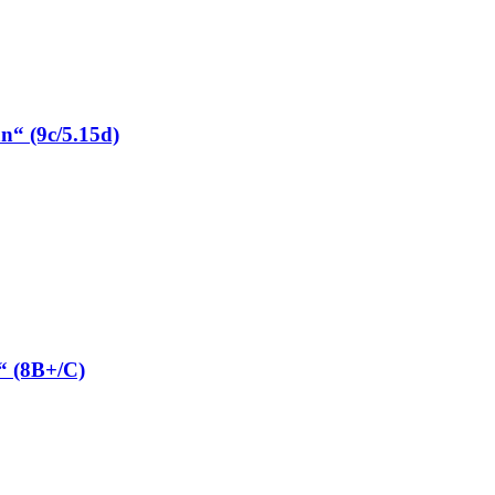
“ (9c/5.15d)
“ (8B+/C)