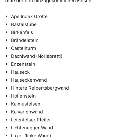
Liste der neu hinzugekommenen Felsen:
Ape Index Grotte
Bastelstube
Birkenfels
Brändelstein
Castellturm
Dachlwand (Norisbrettl)
Enzenstein
Hauseck
Hauseckenwand
Hintere Reibertsbergwand
Hollenstein
Kalmusfelsen
Kalvarienwand
Leienfelser Pfeiler
Lichtenegger Wand
Luxer (linke Wand)