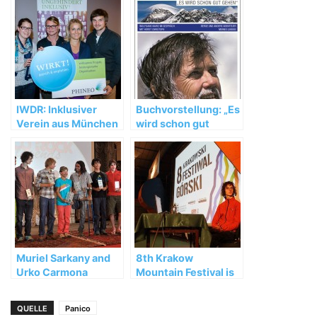
IWDR: Inklusiver
Buchvorstellung: „Es
Verein aus München
wird schon gut
als besonders
gehen“ von Wolfgang
wirkungsvoll
Nairz
ausgezeichnet
Muriel Sarkany and
8th Krakow
Urko Carmona
Mountain Festival is
Barandiaran win the
over
Arco Rock Legends
QUELLE
Panico
2014