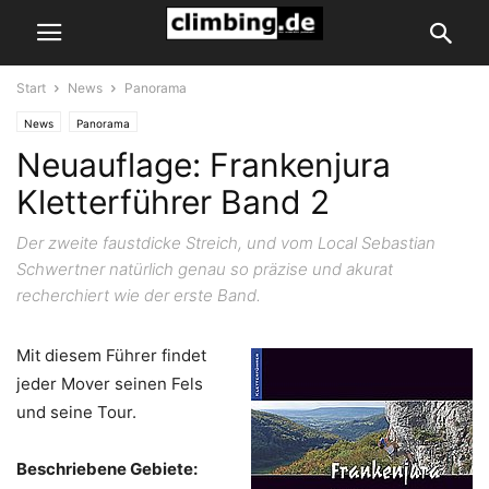
Start
News
Panorama
News
Panorama
Neuauflage: Frankenjura
Kletterführer Band 2
Der zweite faustdicke Streich, und vom Local Sebastian
Schwertner natürlich genau so präzise und akurat
recherchiert wie der erste Band.
Mit diesem Führer findet
jeder Mover seinen Fels
und seine Tour.
Beschriebene Gebiete: