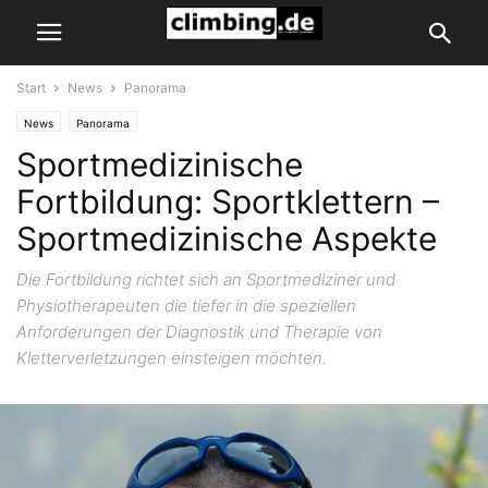
Start
News
Panorama
News
Panorama
Sportmedizinische
Fortbildung: Sportklettern –
Sportmedizinische Aspekte
Die Fortbildung richtet sich an Sportmediziner und
Physiotherapeuten die tiefer in die speziellen
Anforderungen der Diagnostik und Therapie von
Kletterverletzungen einsteigen möchten.