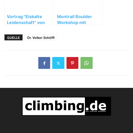
Vortrag "Eiskalte
Montrail Boulder
Leidenschaft" von
Workshop mit
Ines Papert in
Markus Bock im
Bayreuth
High-east
QUELLE
Dr. Volker Schöffl