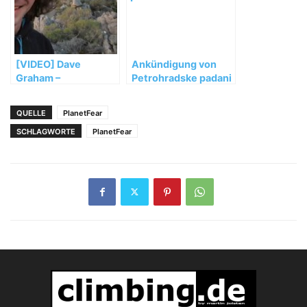
[VIDEO] Dave
Ankündigung von
Graham –
Petrohradske padani
Adventures in Oz
2011
QUELLE
PlanetFear
SCHLAGWORTE
PlanetFear