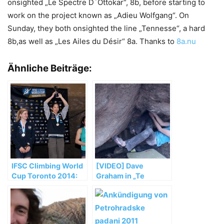
onsighted „Le Spectre D´Ottokar“, 8b, before starting to
work on the project known as „Adieu Wolfgang“. On
Sunday, they both onsighted the line „Tennesse“, a hard
8b,as well as „Les Ailes du Désir“ 8a. Thanks to
8a.nu
Ähnliche Beiträge:
IFSC Climbing World
[VIDEO] Dave
Cup Toronto 2014:
Graham in „Te
Noguchi and Glairon
Cuelgas Guey“ (8B)
Mondet top podium