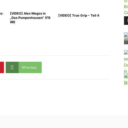
e:
[VIDEO] Alex Megos in
[VIDEO] True Grip – Teil 4
„Das Pumpenhausen“ (FB
8B)
WhatsApp