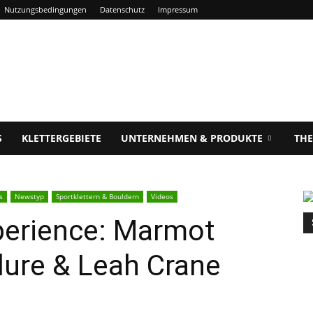
Nutzungsbedingungen
Datenschutz
Impressum
S
KLETTERGEBIETE
UNTERNEHMEN & PRODUKTE
TH
s
Newstyp
Sportklettern & Bouldern
Videos
perience: Marmot
ure & Leah Crane