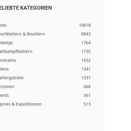
ELIEBTE KATEGORIEN
ews
10618
ortklettern & Bouldern
8843
ewstyp
1764
ettkampfklettern
1735
anorama
1632
ideos
1341
ettergebiete
1337
ersonen
668
vents
561
lpines & Expeditionen
513