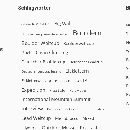
Schlagwörter
B
Big Wall
adidas ROCKSTARS
N
Bouldern
Sp
Boulder Europameisterschaften
N
Boulder Weltcup
Boulderweltcup
t.
W
Clean Climbing
Buch
P
Deutscher Bouldercup
Deutscher Leadcup
V
Eisklettern
Deutscher Leadcup Jugend
Kl
r
EpicTV
Eiskletterweltcup
El Capitan
P
Expedition
Free Solo
HardMoves
E
International Mountain Summit
A
Interview
Kalender
Klettersteig
Kletterführer
Lead Weltcup
Melloblocco
Mixed
Podcast
Outdoor Messe
Olympia