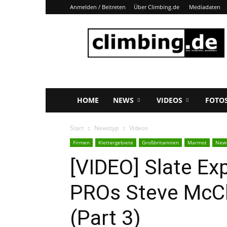
Anmelden / Beitreten
Über Climbing.de
Mediadaten
Climbing.de
HOME
NEWS
VIDEOS
FOTO
Start
Newstyp
Videos
Firmen
Klettergebiete
Großbritannien
Marmot
New
[VIDEO] Slate Ex
PROs Steve McCl
(Part 3)