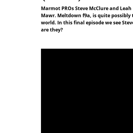
Marmot PROs Steve McClure and Leah Cra
Mawr. Meltdown f9a, is quite possibly t
world. In this final episode we see St
are they?