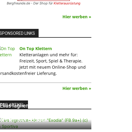
Bergfreunde.de - Der Shop für
Kletterausrüstung
Hier werben »
SPONSORED LINKS
On Top Klettern
Kletteranlagen und mehr für:
Freizeit, Sport, Spiel & Therapie.
Jetzt mit neuem Online-Shop und
rsandkostenfreier Lieferung.
Hier werben »
TOP ARTIKEL
Elias Iagnemma klettert „Exodia“:
Ein Vorschlag für den weltweit
ersten 9A+ Boulder