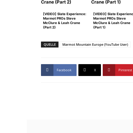
[VIDEO] Slate Experience:
[VIDEO] Slate Experienc
Marmot PROs Steve
Marmot PROs Steve
McClure & Leah Crane
McClure & Leah Crane
(Part 2)
(Part 1)
QUELLE
Marmot Mountain Europe (YouTube User)
Facebook
X
Pinterest