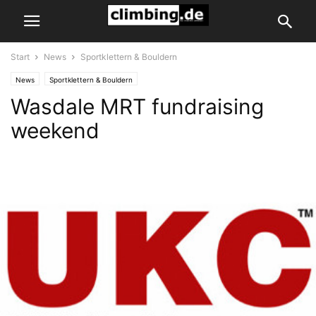
Start
News
Sportklettern & Bouldern
News
Sportklettern & Bouldern
Wasdale MRT fundraising
weekend