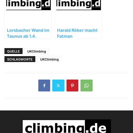
Lorsbacher Wand im
Harald Röker macht
Taunus ab 1.4.
Fatman
wieder offen!
QUELLE
UKClimbing
SCHLAGWORTE
UKClimbing