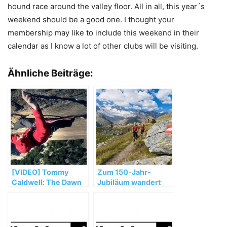
hound race around the valley floor. All in all, this year´s
weekend should be a good one. I thought your
membership may like to include this weekend in their
calendar as I know a lot of other clubs will be visiting.
Ähnliche Beiträge:
[VIDEO] Tommy
Zum 150-Jahr-
Caldwell: The Dawn
Jubiläum wandert
Wall
der OeAV am 28. Juli
quer durch
Österreich