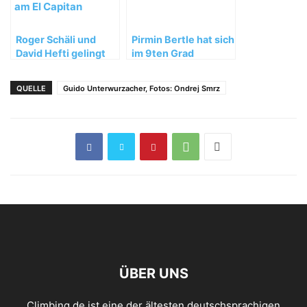
Roger Schäli und
Pirmin Bertle hat sich
David Hefti gelingt
im 9ten Grad
eine freie Begehung
festgebissen
von „Golden Gate“
QUELLE
Guido Unterwurzacher, Fotos: Ondrej Smrz
am El Capitan
ÜBER UNS
Climbing.de ist eine der ältesten deutschsprachigen