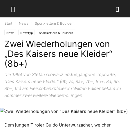
Start
News
Sportklettern & Bouldern
News
Newstyp
Sportklettern & Bouldern
Zwei Wiederholungen von
„Des Kaisers neue Kleider“
(8b+)
Die 1994 von Stefan Glowacz erstbegangene Toproute,
"Des Kaisers neue Kleider" (6b, 7c, 8a+, 7b+, 8b+, 8a, 6b,
8b+, 6c) am Fleischbankpfeiler im Wilden Kaiser bekam im
Sommer zwei weitere Wiederholungen.
Dem jungen Tiroler Guido Unterwurzacher, welcher