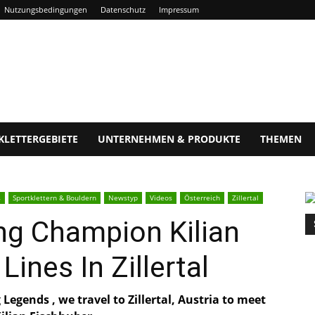
Nutzungsbedingungen
Datenschutz
Impressum
KLETTERGEBIETE
UNTERNEHMEN & PRODUKTE
THEMEN
s
Sportklettern & Bouldern
Newstyp
Videos
Österreich
Zillertal
ng Champion Kilian
ines In Zillertal
 Legends , we travel to Zillertal, Austria to meet