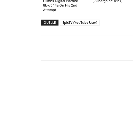
Climbs Digital Warfare
„Silbergeier“ (8b+)
8b+/5.14a On His 2nd
Attempt
QUELLE
EpicTV (YouTube User)
Facebook
X
Pinterest