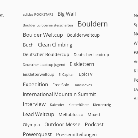
Big Wall
adidas ROCKSTARS
t.
N
Bouldern
Sp
Boulder Europameisterschaften
N
Boulder Weltcup
Boulderweltcup
W
Clean Climbing
Buch
r
P
Deutscher Bouldercup
Deutscher Leadcup
V
Eisklettern
Deutscher Leadcup Jugend
Kl
EpicTV
Eiskletterweltcup
El Capitan
P
Expedition
Free Solo
HardMoves
E
International Mountain Summit
A
Interview
Kalender
Klettersteig
Kletterführer
Lead Weltcup
Melloblocco
Mixed
Podcast
Outdoor Messe
Olympia
Powerquest
Pressemitteilungen