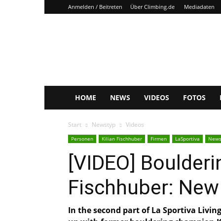
Anmelden / Beitreten
Über Climbing.de
Mediadaten
Climbing.de
HOME
NEWS
VIDEOS
FOTOS
Start
Newstyp
Videos
Personen
Kilian Fischhuber
Firmen
LaSportiva
New
[VIDEO] Boulderi
Fischhuber: New L
In the second part of La Sportiva Living