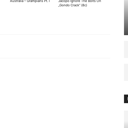
Australia – Grampians Pt. I
Jacopo Ignore The Bolts On
„Gondo Crack“ (8c)
WhatsApp