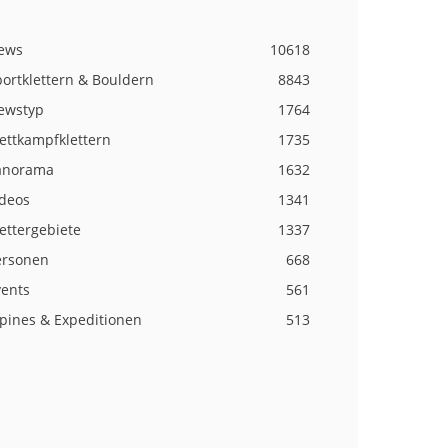
ews
10618
ortklettern & Bouldern
8843
ewstyp
1764
ettkampfklettern
1735
anorama
1632
ideos
1341
ettergebiete
1337
ersonen
668
vents
561
lpines & Expeditionen
513