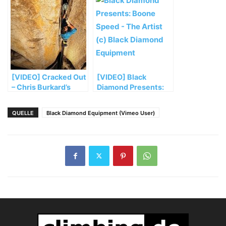
Plastic
[VIDEO] Cracked Out
[VIDEO] Black
– Chris Burkard’s
Diamond Presents:
Journey to Climb the
Boone Speed – The
Yosemite Offwidth
Artist
QUELLE
Black Diamond Equipment (Vimeo User)
Circuit