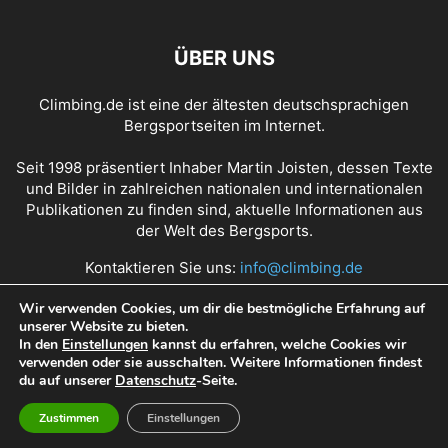
ÜBER UNS
Climbing.de ist eine der ältesten deutschsprachigen
Bergsportseiten im Internet.
Seit 1998 präsentiert Inhaber Martin Joisten, dessen Texte
und Bilder in zahlreichen nationalen und internationalen
Publikationen zu finden sind, aktuelle Informationen aus
der Welt des Bergsports.
Kontaktieren Sie uns:
info@climbing.de
Wir verwenden Cookies, um dir die bestmögliche Erfahrung auf
unserer Website zu bieten.
Über Climbing.de
RSS Feed
Mediadaten
In den
Einstellungen
kannst du erfahren, welche Cookies wir
verwenden oder sie ausschalten. Weitere Informationen findest
Nutzungsbedingungen
Datenschutz
Impressum
du auf unserer
Datenschutz
-Seite.
Zustimmen
Einstellungen
© Copyright 1998 - 2022 Climbing.de by Martin Joisten