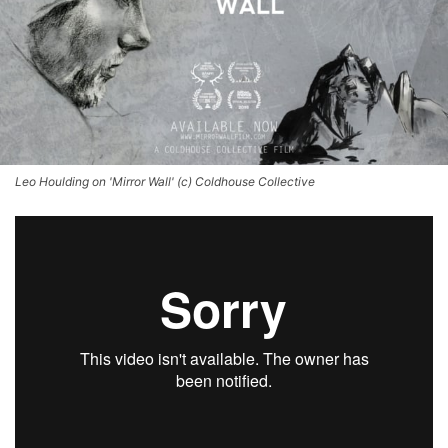
Leo Houlding on 'Mirror Wall' (c) Coldhouse Collective