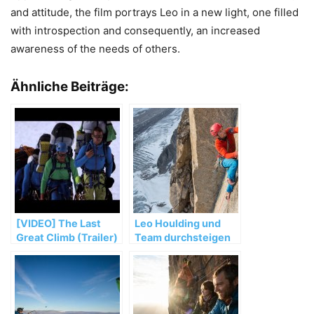
and attitude, the film portrays Leo in a new light, one filled
with introspection and consequently, an increased
awareness of the needs of others.
Ähnliche Beiträge:
[VIDEO] The Last
Leo Houlding und
Great Climb (Trailer)
Team durchsteigen
die Mirror Wall in
Grönland