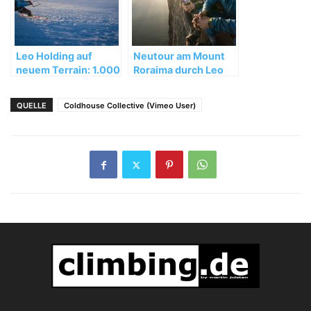
Leo Holding auf
Neutour am Mount
neuem Terrain: 1.000
Roraima durch Leo
Meilen mit dem
Houlding und Team
Snowkite quer durch
QUELLE
Coldhouse Collective (Vimeo User)
Grönland