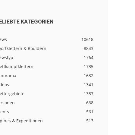
ELIEBTE KATEGORIEN
ews
10618
ortklettern & Bouldern
8843
ewstyp
1764
ettkampfklettern
1735
anorama
1632
ideos
1341
ettergebiete
1337
ersonen
668
vents
561
lpines & Expeditionen
513