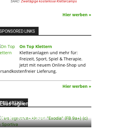
SAAC:
Zweitägige kostenlose Klettercamps
Hier werben »
SPONSORED LINKS
On Top Klettern
Kletteranlagen und mehr für:
Freizeit, Sport, Spiel & Therapie.
Jetzt mit neuem Online-Shop und
rsandkostenfreier Lieferung.
Hier werben »
TOP ARTIKEL
Elias Iagnemma klettert „Exodia“:
Ein Vorschlag für den weltweit
ersten 9A+ Boulder