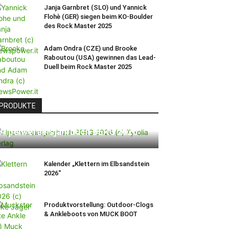
Janja Garnbret (SLO) und Yannick
Flohè (GER) siegen beim KO-Boulder
des Rock Master 2025
Adam Ondra (CZE) und Brooke
Raboutou (USA) gewinnen das Lead-
Duell beim Rock Master 2025
PRODUKTE
Alpenvereinsjahrbuch BERG 2026
Kalender „Klettern im Elbsandstein
2026“
Produktvorstellung: Outdoor-Clogs
& Ankleboots von MUCK BOOT