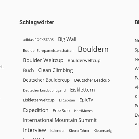
Schlagwörter
B
Big Wall
adidas ROCKSTARS
N
Bouldern
Sp
Boulder Europameisterschaften
N
Boulder Weltcup
Boulderweltcup
t.
W
Clean Climbing
Buch
P
Deutscher Bouldercup
Deutscher Leadcup
V
Eisklettern
Deutscher Leadcup Jugend
Kl
r
EpicTV
Eiskletterweltcup
El Capitan
P
Expedition
Free Solo
HardMoves
E
International Mountain Summit
A
Interview
Kalender
Klettersteig
Kletterführer