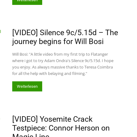
[VIDEO] Silence 9c/5.15d – The
journey begins for Will Bosi
Will Bosi: "A little video from my first trip to Flatanger
where i got to try Adam Ondra's Silence 9c/5.15d. I hope
you enjoy. As always massive thanks to Teresa Coimbra
for all the help with belaying and filming."
Weiterlesen
[VIDEO] Yosemite Crack
Testpiece: Connor Herson on
Magic Line