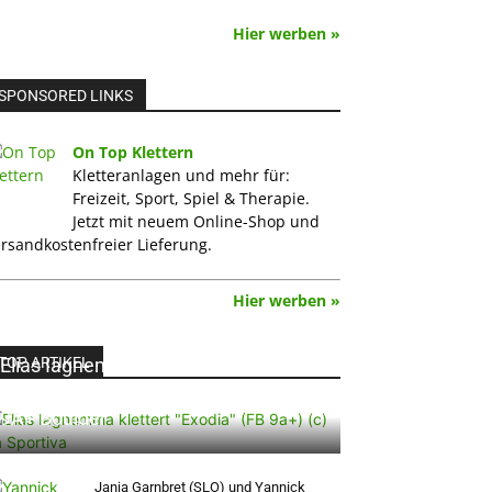
Hier werben »
SPONSORED LINKS
On Top Klettern
Kletteranlagen und mehr für:
Freizeit, Sport, Spiel & Therapie.
Jetzt mit neuem Online-Shop und
rsandkostenfreier Lieferung.
Hier werben »
TOP ARTIKEL
Elias Iagnemma klettert „Exodia“: Ein
Vorschlag für den weltweit ersten
9A+ Boulder
Janja Garnbret (SLO) und Yannick