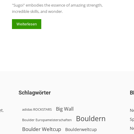
"Sugoi" embodies the essence of amazing strength,
incredible skills, and wonder.
Weiterlesen
Schlagwörter
B
Big Wall
adidas ROCKSTARS
t.
N
Bouldern
Sp
Boulder Europameisterschaften
N
Boulder Weltcup
Boulderweltcup