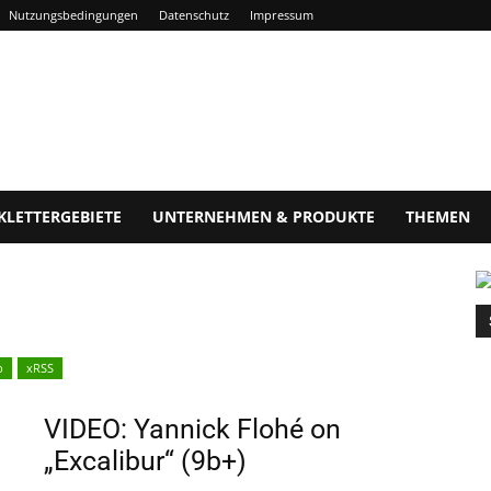
Nutzungsbedingungen
Datenschutz
Impressum
KLETTERGEBIETE
UNTERNEHMEN & PRODUKTE
THEMEN
p
xRSS
VIDEO: Yannick Flohé on
„Excalibur“ (9b+)