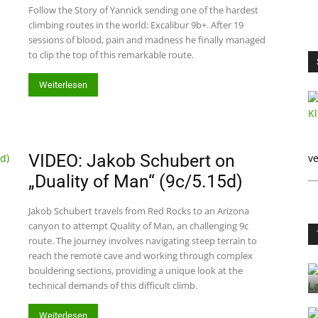
Follow the Story of Yannick sending one of the hardest
climbing routes in the world: Excalibur 9b+. After 19
sessions of blood, pain and madness he finally managed
to clip the top of this remarkable route.
Weiterlesen
VIDEO: Jakob Schubert on
ve
„Duality of Man“ (9c/5.15d)
Jakob Schubert travels from Red Rocks to an Arizona
canyon to attempt Quality of Man, an challenging 9c
route. The journey involves navigating steep terrain to
reach the remote cave and working through complex
bouldering sections, providing a unique look at the
technical demands of this difficult climb.
Weiterlesen