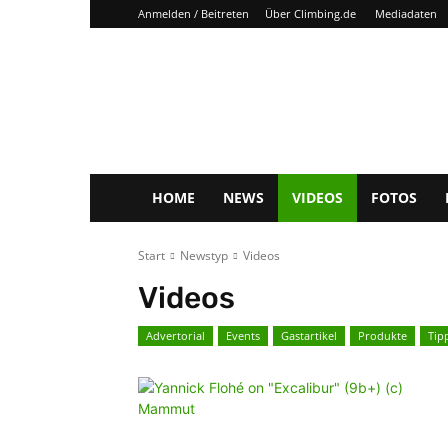
Anmelden / Beitreten
Über Climbing.de
Mediadaten
Climbing.de
HOME
NEWS
VIDEOS
FOTOS
Start
Newstyp
Videos
Videos
Advertorial
Events
Gastartikel
Produkte
Tip