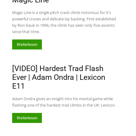
Magic Line is a single pitch crack climb notorious for it's
powerful cruxes and delicate lay backing. First established
by Ron Kauk in 1996, the climb has seen only five ascents
since that time.
Weiterlesen
[VIDEO] Hardest Trad Flash
Ever | Adam Ondra | Lexicon
E11
Adam Ondra gives an insight into his mental game while
flashing one of the hardest trad climbs in the UK: Lexicon.
Weiterlesen