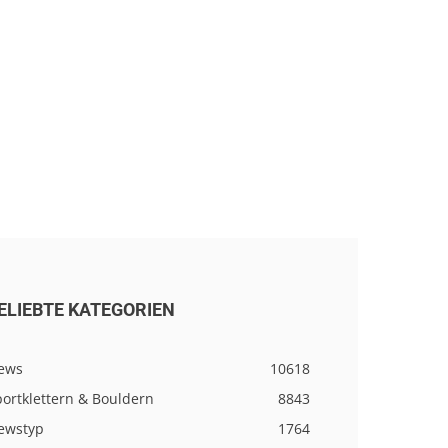
ELIEBTE KATEGORIEN
ews
10618
ortklettern & Bouldern
8843
ewstyp
1764