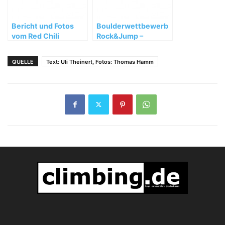
Bericht und Fotos
Boulderwettbewerb
vom Red Chili
Rock&Jump –
Bouldercup in
Finalkrimi in der
Heilbronn
Vertical World
QUELLE
Text: Uli Theinert, Fotos: Thomas Hamm