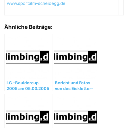
www.sportalm-scheidegg.de
Ähnliche Beiträge:
I.G.-Bouldercup
Bericht und Fotos
2005 am 05.03.2005
von des Eiskletter-
im Heavens Gate in
Weltmeisterschaften
München
in Saas Fee