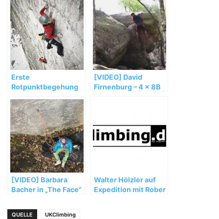
Erste
[VIDEO] David
Rotpunktbegehung
Firnenburg – 4 x 8B
von „Ohne Rauch
in Fontainebleau
stirbst du auch“ (8a
MSL) durch Ines
Papert und Lisi
Steurer
[VIDEO] Barbara
Walter Hölzler auf
Bacher in „The Face“
Expedition mit Rober
(8a+)
Jasper
QUELLE
UKClimbing