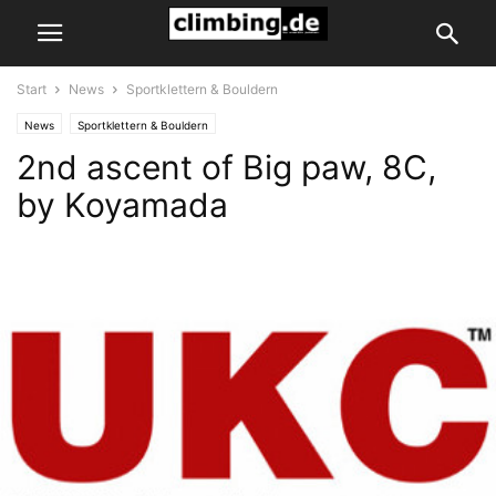
Start
News
Sportklettern & Bouldern
News
Sportklettern & Bouldern
2nd ascent of Big paw, 8C,
by Koyamada