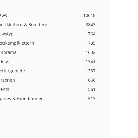
ews
10618
ortklettern & Bouldern
8843
ewstyp
1764
ettkampfklettern
1735
anorama
1632
ideos
1341
ettergebiete
1337
ersonen
668
vents
561
lpines & Expeditionen
513