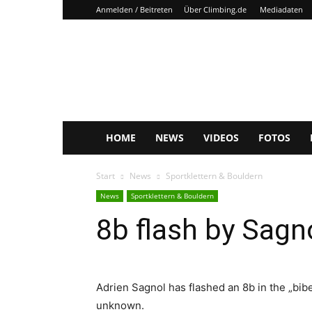
Anmelden / Beitreten
Über Climbing.de
Mediadaten
Climbing.de
HOME
NEWS
VIDEOS
FOTOS
Start
News
Sportklettern & Bouldern
News
Sportklettern & Bouldern
8b flash by Sagn
Adrien Sagnol has flashed an 8b in the „bi
unknown.