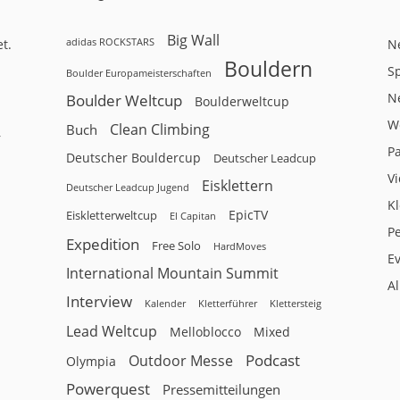
Big Wall
adidas ROCKSTARS
t.
N
Bouldern
Sp
Boulder Europameisterschaften
N
Boulder Weltcup
Boulderweltcup
W
Clean Climbing
Buch
r
P
Deutscher Bouldercup
Deutscher Leadcup
V
Eisklettern
Deutscher Leadcup Jugend
Kl
EpicTV
Eiskletterweltcup
El Capitan
P
Expedition
Free Solo
HardMoves
E
International Mountain Summit
A
Interview
Kalender
Klettersteig
Kletterführer
Lead Weltcup
Melloblocco
Mixed
Podcast
Outdoor Messe
Olympia
Powerquest
Pressemitteilungen