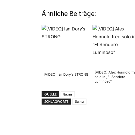
Ähnliche Beiträge:
[VIDEO] Alex Honnold fr
[VIDEO] Ian Dory's STRONG
solo in „El Sendero
Luminoso“
QUELLE
8a.nu
SCHLAGWORTE
8a.nu
Facebook
X
Pinterest