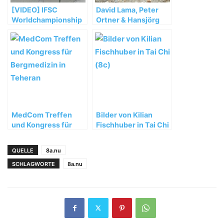
[VIDEO] IFSC
David Lama, Peter
Worldchampionship
Ortner & Hansjörg
Bouldern Munich
Auer müssen ihre
2014 Saturday Semi
Masherbrum
Recap
Expedition vorzeitig
abbrechen
MedCom Treffen
Bilder von Kilian
und Kongress für
Fischhuber in Tai Chi
Bergmedizin in
(8c)
Teheran
QUELLE
8a.nu
SCHLAGWORTE
8a.nu