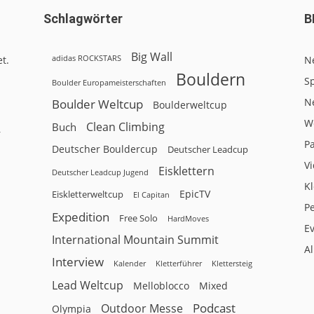
Schlagwörter
B
Big Wall
adidas ROCKSTARS
t.
N
Bouldern
Sp
Boulder Europameisterschaften
N
Boulder Weltcup
Boulderweltcup
W
Clean Climbing
Buch
r
P
Deutscher Bouldercup
Deutscher Leadcup
V
Eisklettern
Deutscher Leadcup Jugend
Kl
EpicTV
Eiskletterweltcup
El Capitan
P
Expedition
Free Solo
HardMoves
E
International Mountain Summit
A
Interview
Kalender
Klettersteig
Kletterführer
Lead Weltcup
Melloblocco
Mixed
Podcast
Outdoor Messe
Olympia