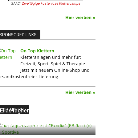
SAAC:
Zweitägige kostenlose Klettercamps
Hier werben »
SPONSORED LINKS
On Top Klettern
Kletteranlagen und mehr für:
Freizeit, Sport, Spiel & Therapie.
Jetzt mit neuem Online-Shop und
rsandkostenfreier Lieferung.
Hier werben »
TOP ARTIKEL
Elias Iagnemma klettert „Exodia“:
Ein Vorschlag für den weltweit
ersten 9A+ Boulder