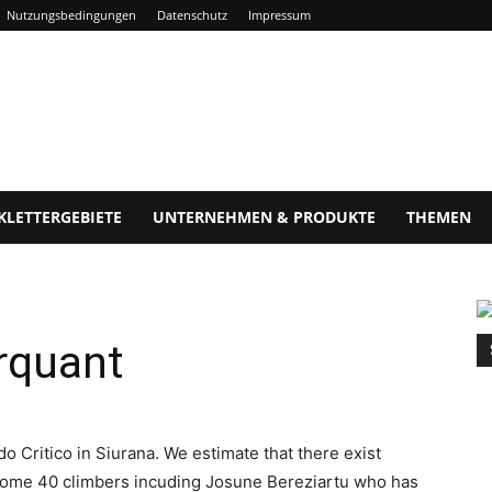
Nutzungsbedingungen
Datenschutz
Impressum
KLETTERGEBIETE
UNTERNEHMEN & PRODUKTE
THEMEN
rquant
do Critico in Siurana. We estimate that there exist
some 40 climbers incuding Josune Bereziartu who has