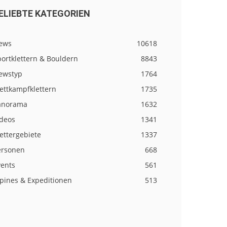
ELIEBTE KATEGORIEN
ews
10618
ortklettern & Bouldern
8843
ewstyp
1764
ettkampfklettern
1735
anorama
1632
ideos
1341
ettergebiete
1337
ersonen
668
vents
561
lpines & Expeditionen
513