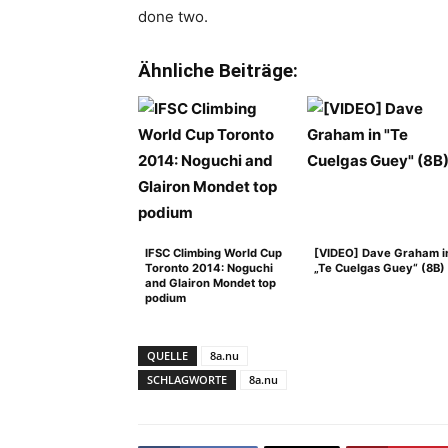
done two.
Ähnliche Beiträge:
IFSC Climbing World Cup
[VIDEO] Dave Graham i
Toronto 2014: Noguchi
„Te Cuelgas Guey“ (8B)
and Glairon Mondet top
podium
QUELLE
8a.nu
SCHLAGWORTE
8a.nu