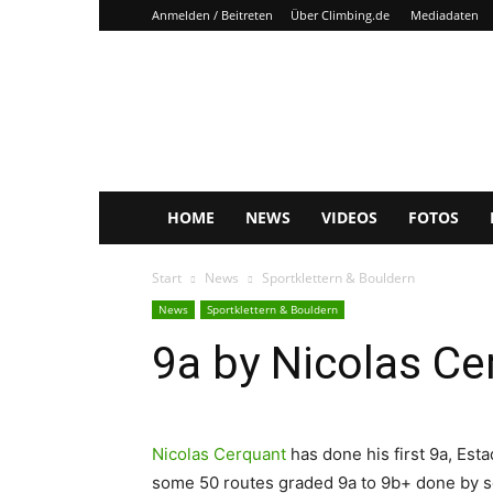
Anmelden / Beitreten
Über Climbing.de
Mediadaten
Climbing.de
HOME
NEWS
VIDEOS
FOTOS
Start
News
Sportklettern & Bouldern
News
Sportklettern & Bouldern
9a by Nicolas Ce
Nicolas Cerquant
has done his first 9a, Esta
some 50 routes graded 9a to 9b+ done by 