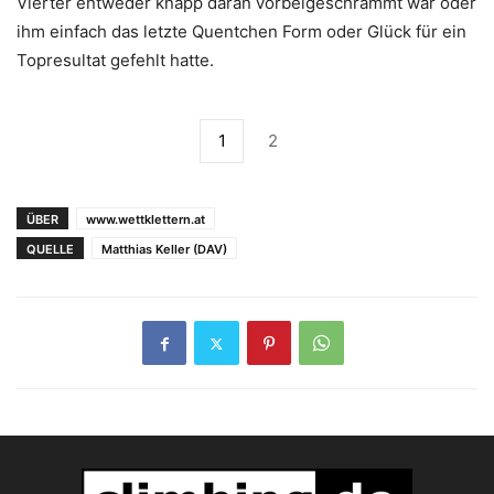
Vierter entweder knapp daran vorbeigeschrammt war oder
ihm einfach das letzte Quentchen Form oder Glück für ein
Topresultat gefehlt hatte.
1
2
ÜBER
www.wettklettern.at
QUELLE
Matthias Keller (DAV)