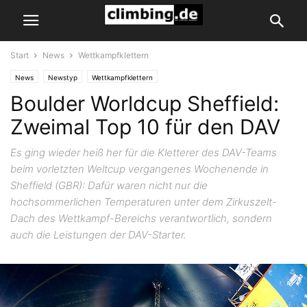
Start
News
Wettkampfklettern
News
Newstyp
Wettkampfklettern
Boulder Worldcup Sheffield:
Zweimal Top 10 für den DAV
Es ging wieder heiß her für die Kletterer des DAV-Teams
beim vorletzten Weltcup vergangenes Wochenende in
Sheffield (GBR): Dafür waren nicht nur die
hochsommerlichen Temperaturen unter dem Zirkuszelt-
Dach des Wettkampf-Bereichs verantwortlich, sondern
auch die Leistungen der DAV-Starter.