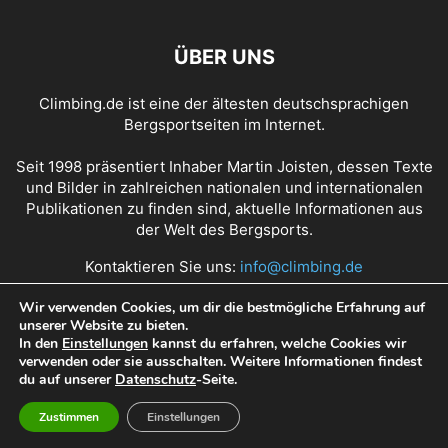
ÜBER UNS
Climbing.de ist eine der ältesten deutschsprachigen
Bergsportseiten im Internet.
Seit 1998 präsentiert Inhaber Martin Joisten, dessen Texte
und Bilder in zahlreichen nationalen und internationalen
Publikationen zu finden sind, aktuelle Informationen aus
der Welt des Bergsports.
Kontaktieren Sie uns:
info@climbing.de
Wir verwenden Cookies, um dir die bestmögliche Erfahrung auf
unserer Website zu bieten.
Über Climbing.de
RSS Feed
Mediadaten
In den
Einstellungen
kannst du erfahren, welche Cookies wir
verwenden oder sie ausschalten. Weitere Informationen findest
Nutzungsbedingungen
Datenschutz
Impressum
du auf unserer
Datenschutz
-Seite.
Zustimmen
Einstellungen
© Copyright 1998 - 2022 Climbing.de by Martin Joisten