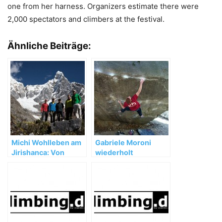
one from her harness. Organizers estimate there were
2,000 spectators and climbers at the festival.
Ähnliche Beiträge:
Michi Wohlleben am
Gabriele Moroni
Jirishanca: Von
wiederholt
Unwettern,
„Dreamtime“ (8b+)
Umwegen und
wertvollen
Erfahrungen