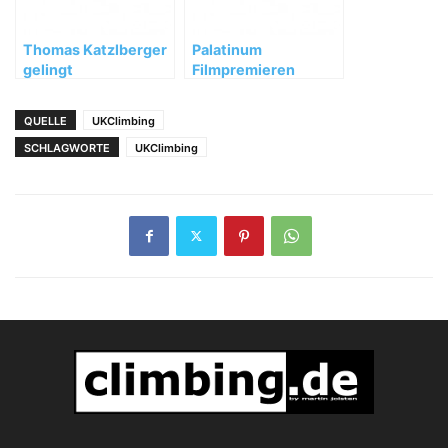
Thomas Katzlberger
Palatinum
gelingt
Filmpremieren
Wiederholung von
Loskot 9a's
QUELLE
UKClimbing
SCHLAGWORTE
UKClimbing