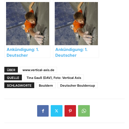
Überlingen: Finale
Auerbach: Monika
mit Überraschungen
Retschy und Thomas
Tauporn gewinnen
Ankündigung: 1.
Ankündigung: 1.
Deutscher
Deutscher
Bouldercup auf der
Bouldercup auf der
ISPO MUNICH 13
ISPO MUNICH 13
ÜBER
www.vertical-axis.de
QUELLE
Tina Gauß (DAV), Foto: Vertical Axis
SCHLAGWORTE
Bouldern
Deutscher Bouldercup