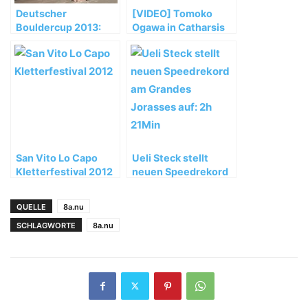
Deutscher
[VIDEO] Tomoko
Bouldercup 2013:
Ogawa in Catharsis
Saisonauftakt in
(8B+)
München
San Vito Lo Capo
Ueli Steck stellt
Kletterfestival 2012
neuen Speedrekord
am Grandes
Jorasses auf: 2h
QUELLE
8a.nu
21Min
SCHLAGWORTE
8a.nu