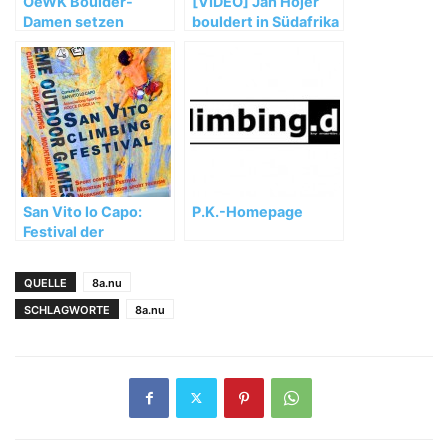
OeWK Boulder-
[VIDEO] Jan Hojer
Damen setzen
bouldert in Südafrika
starken WM-Auftakt
fort
San Vito lo Capo:
P.K.-Homepage
Festival der
besonderen Art
QUELLE
8a.nu
SCHLAGWORTE
8a.nu