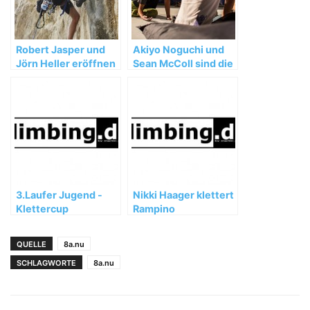
Robert Jasper und
Akiyo Noguchi und
Jörn Heller eröffnen
Sean McColl sind die
„Last Minute“ (7c/c+
adidas ROCKSTARS
MSL) auf Sizilien
2014
3.Laufer Jugend -
Nikki Haager klettert
Klettercup
Rampino
QUELLE
8a.nu
SCHLAGWORTE
8a.nu