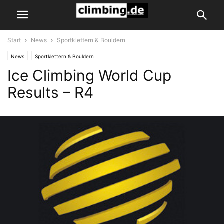
Start
News
Sportklettern & Bouldern
News
Sportklettern & Bouldern
Ice Climbing World Cup
Results – R4