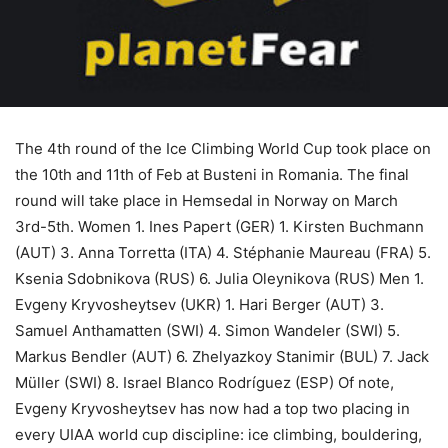
The 4th round of the Ice Climbing World Cup took place on
the 10th and 11th of Feb at Busteni in Romania. The final
round will take place in Hemsedal in Norway on March
3rd-5th. Women 1. Ines Papert (GER) 1. Kirsten Buchmann
(AUT) 3. Anna Torretta (ITA) 4. Stéphanie Maureau (FRA) 5.
Ksenia Sdobnikova (RUS) 6. Julia Oleynikova (RUS) Men 1.
Evgeny Kryvosheytsev (UKR) 1. Hari Berger (AUT) 3.
Samuel Anthamatten (SWI) 4. Simon Wandeler (SWI) 5.
Markus Bendler (AUT) 6. Zhelyazkoy Stanimir (BUL) 7. Jack
Müller (SWI) 8. Israel Blanco Rodríguez (ESP) Of note,
Evgeny Kryvosheytsev has now had a top two placing in
every UIAA world cup discipline: ice climbing, bouldering,