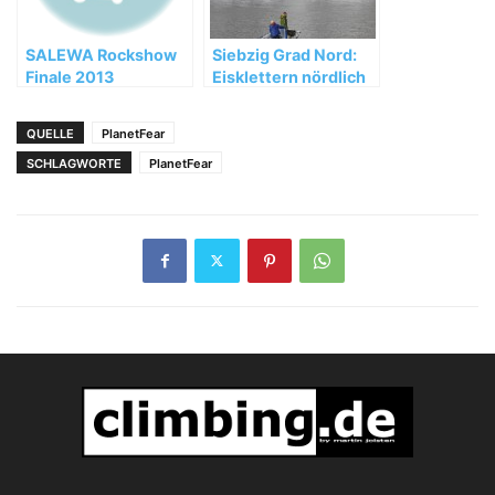
SALEWA Rockshow
Siebzig Grad Nord:
Finale 2013
Eisklettern nördlich
des Polarkreises
QUELLE
PlanetFear
SCHLAGWORTE
PlanetFear