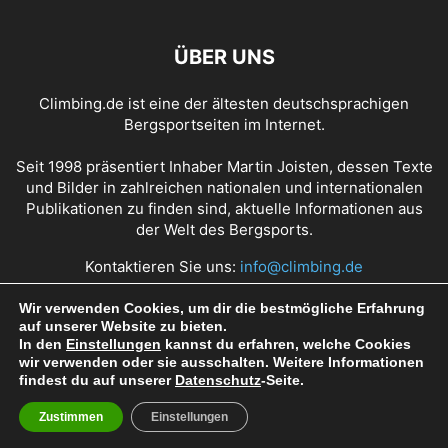
ÜBER UNS
Climbing.de ist eine der ältesten deutschsprachigen
Bergsportseiten im Internet.
Seit 1998 präsentiert Inhaber Martin Joisten, dessen Texte
und Bilder in zahlreichen nationalen und internationalen
Publikationen zu finden sind, aktuelle Informationen aus
der Welt des Bergsports.
Kontaktieren Sie uns:
info@climbing.de
Wir verwenden Cookies, um dir die bestmögliche Erfahrung
auf unserer Website zu bieten.
Über Climbing.de
RSS Feed
Mediadaten
In den
Einstellungen
kannst du erfahren, welche Cookies
wir verwenden oder sie ausschalten. Weitere Informationen
Nutzungsbedingungen
Datenschutz
Impressum
findest du auf unserer
Datenschutz
-Seite.
Zustimmen
Einstellungen
© Copyright 1998 - 2022 Climbing.de by Martin Joisten