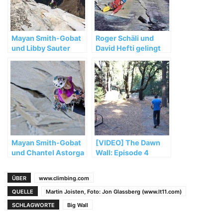
Mayan Smith-Gobat
Roger Schäli und
und Libby Sauter
David Hefti gelingt
stellen neuen
eine freie Begehung
Frauen-Speedrekord
von „Golden Gate“
an der „Nose“ auf
am El Capitan
Mayan Smith-Gobat
[VIDEO] The Dawn
und Chantel Astorga
Wall: Episode 4
mit neuem Damen-
Speedrekord an der
ÜBER
www.climbing.com
Nose
QUELLE
Martin Joisten, Foto: Jon Glassberg (www.lt11.com)
SCHLAGWORTE
Big Wall