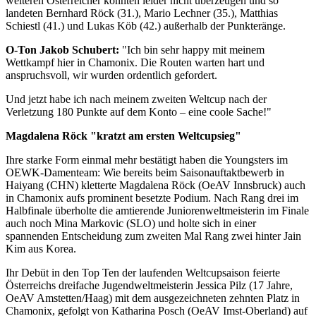
weiteren Österreicher konnten leider nicht überzeugen und so
landeten Bernhard Röck (31.), Mario Lechner (35.), Matthias
Schiestl (41.) und Lukas Köb (42.) außerhalb der Punkteränge.
O-Ton Jakob Schubert:
"Ich bin sehr happy mit meinem
Wettkampf hier in Chamonix. Die Routen warten hart und
anspruchsvoll, wir wurden ordentlich gefordert.
Und jetzt habe ich nach meinem zweiten Weltcup nach der
Verletzung 180 Punkte auf dem Konto – eine coole Sache!"
Magdalena Röck "kratzt am ersten Weltcupsieg"
Ihre starke Form einmal mehr bestätigt haben die Youngsters im
OEWK-Damenteam: Wie bereits beim Saisonauftaktbewerb in
Haiyang (CHN) kletterte Magdalena Röck (OeAV Innsbruck) auch
in Chamonix aufs prominent besetzte Podium. Nach Rang drei im
Halbfinale überholte die amtierende Juniorenweltmeisterin im Finale
auch noch Mina Markovic (SLO) und holte sich in einer
spannenden Entscheidung zum zweiten Mal Rang zwei hinter Jain
Kim aus Korea.
Ihr Debüt in den Top Ten der laufenden Weltcupsaison feierte
Österreichs dreifache Jugendweltmeisterin Jessica Pilz (17 Jahre,
OeAV Amstetten/Haag) mit dem ausgezeichneten zehnten Platz in
Chamonix, gefolgt von Katharina Posch (OeAV Imst-Oberland) auf