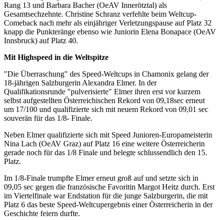
Rang 13 und Barbara Bacher (OeAV Innerötztal) als
Gesamtsechzehnte. Christine Schranz verfehlte beim Weltcup-
Comeback nach mehr als einjähriger Verletzungspause auf Platz 32
knapp die Punkteränge ebenso wie Juniorin Elena Bonapace (OeAV
Innsbruck) auf Platz 40.
Mit Highspeed in die Weltspitze
"Die Überraschung" des Speed-Weltcups in Chamonix gelang der
18-jährigen Salzburgerin Alexandra Elmer. In der
Qualifikationsrunde "pulverisierte" Elmer ihren erst vor kurzem
selbst aufgestellten Österreichischen Rekord von 09,18sec erneut
um 17/100 und qualifizierte sich mit neuem Rekord von 09,01 sec
souverän für das 1/8- Finale.
Neben Elmer qualifizierte sich mit Speed Junioren-Europameisterin
Nina Lach (OeAV Graz) auf Platz 16 eine weitere Österreicherin
gerade noch für das 1/8 Finale und belegte schlussendlich den 15.
Platz.
Im 1/8-Finale trumpfte Elmer erneut groß auf und setzte sich in
09,05 sec gegen die französische Favoritin Margot Heitz durch. Erst
im Viertelfinale war Endstation für die junge Salzburgerin, die mit
Platz 6 das beste Speed-Weltcupergebnis einer Österreicherin in der
Geschichte feiern durfte.