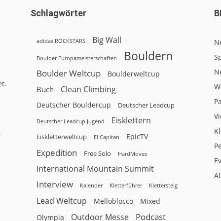
Schlagwörter
B
Big Wall
adidas ROCKSTARS
N
Bouldern
Sp
Boulder Europameisterschaften
N
Boulder Weltcup
Boulderweltcup
t.
W
Clean Climbing
Buch
P
Deutscher Bouldercup
Deutscher Leadcup
V
Eisklettern
Deutscher Leadcup Jugend
Kl
r
EpicTV
Eiskletterweltcup
El Capitan
P
Expedition
Free Solo
HardMoves
E
International Mountain Summit
A
Interview
Kalender
Klettersteig
Kletterführer
Lead Weltcup
Melloblocco
Mixed
Podcast
Outdoor Messe
Olympia