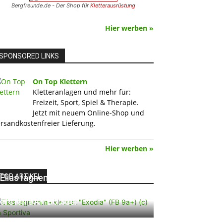
Bergfreunde.de - Der Shop für
Kletterausrüstung
Hier werben »
SPONSORED LINKS
On Top Klettern
Kletteranlagen und mehr für:
Freizeit, Sport, Spiel & Therapie.
Jetzt mit neuem Online-Shop und
rsandkostenfreier Lieferung.
Hier werben »
TOP ARTIKEL
Elias Iagnemma klettert „Exodia“:
Ein Vorschlag für den weltweit
ersten 9A+ Boulder