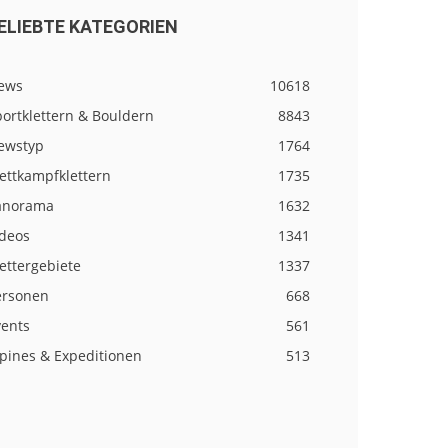
ELIEBTE KATEGORIEN
ews
10618
ortklettern & Bouldern
8843
ewstyp
1764
ettkampfklettern
1735
anorama
1632
ideos
1341
ettergebiete
1337
ersonen
668
vents
561
lpines & Expeditionen
513