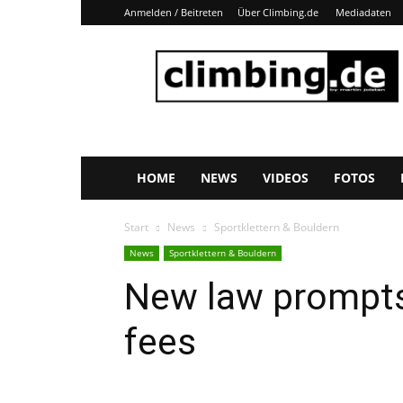
Anmelden / Beitreten
Über Climbing.de
Mediadaten
Climbing.de
HOME
NEWS
VIDEOS
FOTOS
Start
News
Sportklettern & Bouldern
News
Sportklettern & Bouldern
New law prompts 
fees