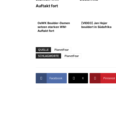
OeWK Boulder-Damen
[VIDEO] Jan Hojer
setzen starken WM-
bouldert in Südafrika
Auftakt fort
QUELLE
PlanetFear
SCHLAGWORTE
PlanetFear
Facebook
X
Pinterest